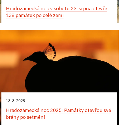
Hradozámecká noc v sobotu 23. srpna otevře
138 památek po celé zemi
18. 8. 2025
Hradozámecká noc 2025: Památky otevřou své
brány po setmění