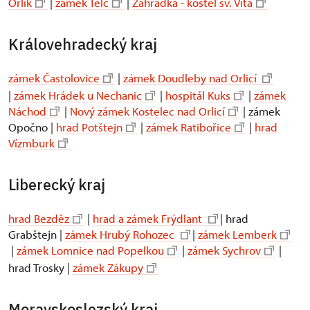
Orlík
|
zámek Telč
|
Zahrádka - kostel sv. Víta
Královehradecký kraj
zámek Častolovice
|
zámek Doudleby nad Orlicí
|
zámek Hrádek u Nechanic
|
hospitál Kuks
|
zámek
Náchod
|
Nový zámek Kostelec nad Orlicí
| zámek
Opočno |
hrad Potštejn
|
zámek Ratibořice
|
hrad
Vízmburk
Liberecký kraj
hrad Bezděz
|
hrad a zámek Frýdlant
| hrad
Grabštejn |
zámek Hrubý Rohozec
|
zámek Lemberk
|
zámek Lomnice nad Popelkou
|
zámek Sychrov
|
hrad Trosky |
zámek Zákupy
Moravskoslezský kraj