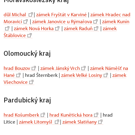
důl Michal
|
zámek Fryštát v Karviné
|
zámek Hradec nad
Moravicí
|
zámek Janovice u Rýmařova
|
zámek Kunín
|
zámek Nová Horka
|
zámek Raduň
|
zámek
Štáblovice
Olomoucký kraj
hrad Bouzov
|
zámek Jánský Vrch
|
zámek Náměšť na
Hané
| hrad Šternberk |
zámek Velké Losiny
|
zámek
Všechovice
Pardubický kraj
hrad Košumberk
|
hrad Kunětická hora
| hrad
Litice |
zámek Litomyšl
|
zámek Slatiňany