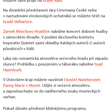
můžete sami projít na
hradě Rabí
.
Na divadelní představení Járy Cimrmana České nebe
v nastudování vřeskovských ochotníků se můžete těšit na
hradě Velhartice
.
Zámek Mnichovo Hradiště
nabídne koncert dobové hudby
v zámeckém divadle. V podání dechového kvintetu
Inspiratio Quintet zazní skladby italských autorů či autorů
působících v Itálii.
Láká vás romantická atmosféra večerního hradu při západu
slunce? Prohlídku s posezením u táboráku nabídne
hrad
Házmburk
.
V Ústeckém kraji můžete navštívit i
kostel Nanebevzetí
Panny Marie v Mostě
. Užijte si večerní atmosféru
a zaposlouchejte se do nádherného zvuku mosteckých
varhan.
Pokud dáváte přednost klidnějšímu programu,