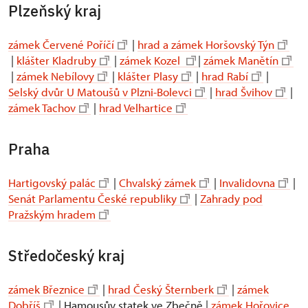
Plzeňský kraj
zámek Červené Poříčí
|
hrad a zámek Horšovský Týn
|
klášter Kladruby
|
zámek Kozel
|
zámek Manětín
|
zámek Nebílovy
|
klášter Plasy
|
hrad Rabí
|
Selský dvůr U Matoušů v Plzni-Bolevci
|
hrad Švihov
|
zámek Tachov
|
hrad Velhartice
Praha
Hartigovský palác
|
Chvalský zámek
|
Invalidovna
|
Senát Parlamentu České republiky
|
Zahrady pod
Pražským hradem
Středočeský kraj
zámek Březnice
|
hrad Český Šternberk
|
zámek
Dobříš
| Hamousův statek ve Zbečně |
zámek Hořovice