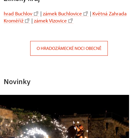
hrad Buchlov
|
zámek Buchlovice
|
Květná Zahrada
Kroměříž
|
zámek Vizovice
O HRADOZÁMECKÉ NOCI OBECNĚ
Novinky