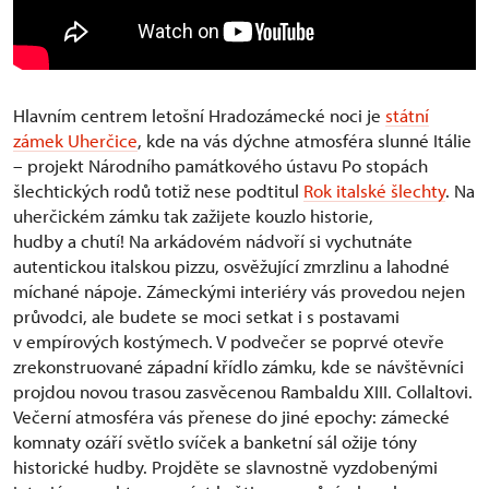
Hlavním centrem letošní Hradozámecké noci je
státní
zámek Uherčice
, kde na vás dýchne atmosféra slunné Itálie
– projekt Národního památkového ústavu Po stopách
šlechtických rodů totiž nese podtitul
Rok italské šlechty
. Na
uherčickém zámku tak zažijete kouzlo historie,
hudby a chutí! Na arkádovém nádvoří si vychutnáte
autentickou italskou pizzu, osvěžující zmrzlinu a lahodné
míchané nápoje. Zámeckými interiéry vás provedou nejen
průvodci, ale budete se moci setkat i s postavami
v empírových kostýmech. V podvečer se poprvé otevře
zrekonstruované západní křídlo zámku, kde se návštěvníci
projdou novou trasou zasvěcenou Rambaldu XIII. Collaltovi.
Večerní atmosféra vás přenese do jiné epochy: zámecké
komnaty ozáří světlo svíček a banketní sál ožije tóny
historické hudby. Projděte se slavnostně vyzdobenými