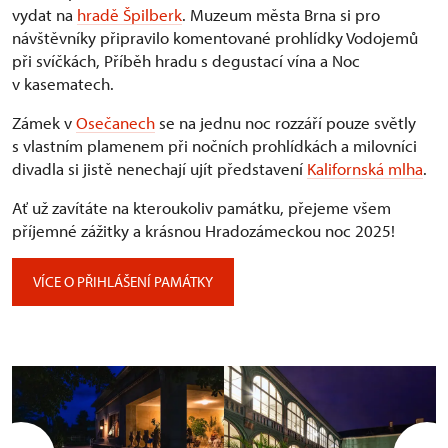
vydat na
hradě Špilberk
. Muzeum města Brna si pro
návštěvníky připravilo komentované prohlídky Vodojemů
při svíčkách, Příběh hradu s degustací vína a Noc
v kasematech.
Zámek v
Osečanech
se na jednu noc rozzáří pouze světly
s vlastním plamenem při nočních prohlídkách a milovníci
divadla si jistě nenechají ujít představení
Kalifornská mlha
.
Ať už zavítáte na kteroukoliv památku, přejeme všem
příjemné zážitky a krásnou Hradozámeckou noc 2025!
VÍCE O PŘIHLÁŠENÍ PAMÁTKY