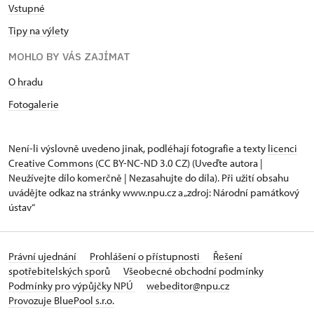
Vstupné
Tipy na výlety
MOHLO BY VÁS ZAJÍMAT
O hradu
Fotogalerie
Není-li výslovně uvedeno jinak, podléhají fotografie a texty
licenci
Creative Commons
(CC BY-NC-ND 3.0 CZ) (Uveďte autora |
Neužívejte dílo komerčně | Nezasahujte do díla). Při užití obsahu
uvádějte odkaz na stránky www.npu.cz a „zdroj: Národní památkový
ústav“
Právní ujednání
Prohlášení o přístupnosti
Řešení
spotřebitelských sporů
Všeobecné obchodní podmínky
Podmínky pro výpůjčky NPÚ
webeditor@npu.cz
Provozuje BluePool s.r.o.