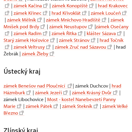
|
zámek Kačina
|
zámek Konopiště
|
hrad Krakovec
|
zámek Křinec
|
hrad Křivoklát
|
zámek Loučeň
|
zámek Mělník
|
zámek Mnichovo Hradiště
|
zámek
Mníšek pod Brdy
|
zámek Neustupov
|
zámek Osečany
|
zámek Radim
|
zámek Řitka
|
klášter Sázava
|
Starý zámek Hořovice
|
zámek Stránov
|
hrad Točník
|
zámek Veltrusy
|
zámek Zruč nad Sázavou
| hrad
Žebrák |
zámek Žleby
Ústecký kraj
zámek Benešov nad Ploučnicí
| zámek Duchcov |
hrad
Házmburk
|
zámek Jezeří
|
zámek Krásný Dvůr
|
zámek Libochovice |
Most - kostel Nanebevzetí Panny
Marie
|
zámek Pátek
|
zámek Stekník
|
zámek Velké
Březno
Zlínský kraj