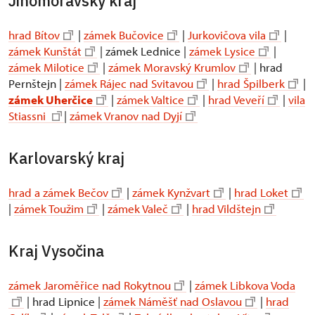
Jihomoravský kraj
hrad Bítov
|
zámek Bučovice
|
Jurkovičova vila
|
zámek Kunštát
| zámek Lednice |
zámek Lysice
|
zámek Milotice
|
zámek Moravský Krumlov
| hrad
Pernštejn |
zámek Rájec nad Svitavou
|
hrad Špilberk
|
zámek Uherčice
|
zámek Valtice
|
hrad Veveří
|
vila
Stiassni
|
zámek Vranov nad Dyjí
Karlovarský kraj
hrad a zámek Bečov
|
zámek Kynžvart
|
hrad Loket
|
zámek Toužim
|
zámek Valeč
|
hrad Vildštejn
Kraj Vysočina
zámek Jaroměřice nad Rokytnou
|
zámek Libkova Voda
| hrad Lipnice |
zámek Náměšť nad Oslavou
|
hrad