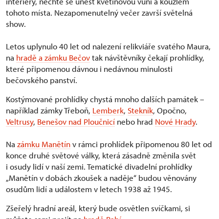
interiéry, nechte se unést květinovou vůní a kouzlem
tohoto místa. Nezapomenutelný večer završí světelná
show.
Letos uplynulo 40 let od nalezení relikviáře svatého Maura,
na
hradě a zámku Bečov
tak návštěvníky čekají prohlídky,
které připomenou dávnou i nedávnou minulosti
bečovského panství.
Kostýmované prohlídky chystá mnoho dalších památek –
například zámky Třeboň,
Lemberk
,
Stekník
, Opočno,
Veltrusy
,
Benešov nad Ploučnicí
nebo hrad
Nové Hrady
.
Na
zámku Manětín
v rámci prohlídek připomenou 80 let od
konce druhé světové války, která zásadně změnila svět
i osudy lidí v naší zemi. Tematické divadelní prohlídky
„Manětín v dobách zkoušek a naděje“ budou věnovány
osudům lidí a událostem v letech 1938 až 1945.
Zšeřelý hradní areál, který bude osvětlen svíčkami, si