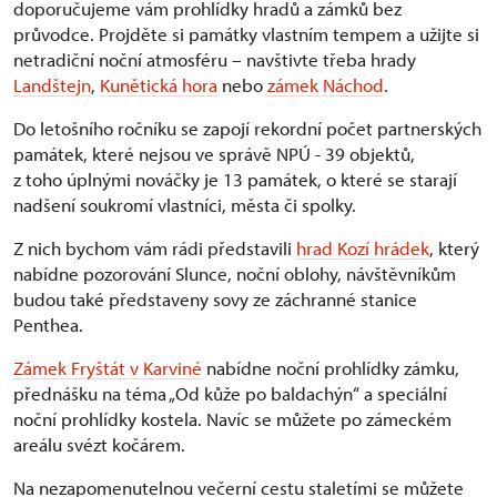
doporučujeme vám prohlídky hradů a zámků bez
průvodce. Projděte si památky vlastním tempem a užijte si
netradiční noční atmosféru – navštivte třeba hrady
Landštejn
,
Kunětická hora
nebo
zámek Náchod
.
Do letošního ročníku se zapojí rekordní počet partnerských
památek, které nejsou ve správě NPÚ - 39 objektů,
z toho úplnými nováčky je 13 památek, o které se starají
nadšení soukromí vlastníci, města či spolky.
Z nich bychom vám rádi představili
hrad Kozí hrádek
, který
nabídne pozorování Slunce, noční oblohy, návštěvníkům
budou také představeny sovy ze záchranné stanice
Penthea.
Zámek Fryštát v Karviné
nabídne noční prohlídky zámku,
přednášku na téma „Od kůže po baldachýn“ a speciální
noční prohlídky kostela. Navíc se můžete po zámeckém
areálu svézt kočárem.
Na nezapomenutelnou večerní cestu staletími se můžete