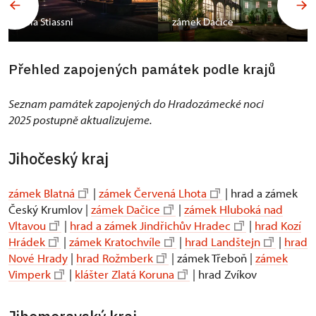
vila Stiassni
zámek Dačice
Přehled zapojených památek podle krajů
Seznam památek zapojených do Hradozámecké noci
2025 postupně aktualizujeme.
Jihočeský kraj
zámek Blatná
|
zámek Červená Lhota
| hrad a zámek
Český Krumlov |
zámek Dačice
|
zámek Hluboká nad
Vltavou
|
hrad a zámek Jindřichův Hradec
|
hrad Kozí
Hrádek
|
zámek Kratochvíle
|
hrad Landštejn
|
hrad
Nové Hrady
|
hrad Rožmberk
| zámek Třeboň |
zámek
Vimperk
|
klášter Zlatá Koruna
| hrad Zvíkov