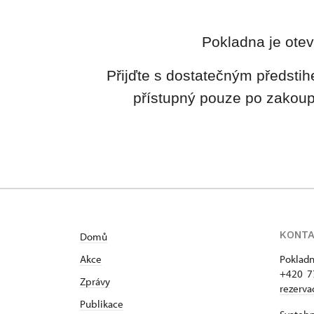
Pokladna je otev
Přijďte s dostatečným předstih
přístupný pouze po zakoup
KONT
Domů
Akce
Pokladn
+420 7
Zprávy
rezerv
Publikace