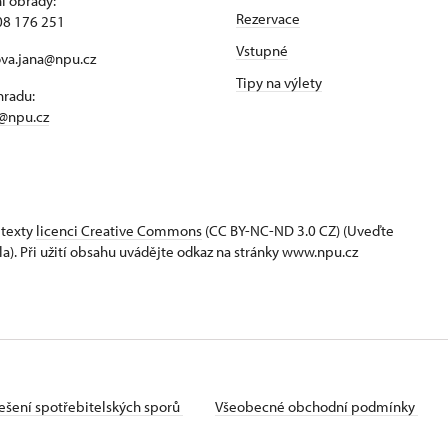
í obřady:
Rezervace
08 176 251
Vstupné
ova.jana@npu.cz
Tipy na výlety
hradu:
@npu.cz
 texty
licenci Creative Commons
(CC BY-NC-ND 3.0 CZ) (Uveďte
la). Při užití obsahu uvádějte odkaz na stránky www.npu.cz
ešení spotřebitelských sporů
Všeobecné obchodní podmínky