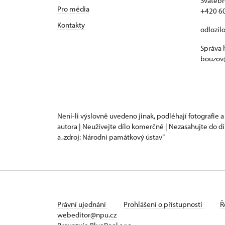
Svatebn
Pro média
+420 6
Kontakty
odlozil
Správa 
bouzov
Není-li výslovně uvedeno jinak, podléhají fotografie a
autora | Neužívejte dílo komerčně | Nezasahujte do dí
a „zdroj: Národní památkový ústav“
Právní ujednání
Prohlášení o přístupnosti
Ř
webeditor@npu.cz