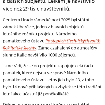
a dalších subjektů. Celkem je navštívilo
více než 29 tisíc návštěvníků.
Centrem Hradozámecké noci 2025 byl státní
zámek Uherčice, jeden z hlavních objektů
letošního ročníku projektu Národního
památkového ústavu
Po stopách šlechtických rodů:
Rok italské šlechty
. Zámek zahalený do atmosféry
slunné Itálie navštívilo 1000 zájemců.
Jsme rádi, že se do projektu zapojuje celá řada
památek, které nejsou ve správě Národního
památkového ústavu. Letos jich bylo 43, z toho
bylo 14 nově přihlášených a zbytek se této tradiční
letní akce účastní již poněkolikáté.
Děkujeme všem organizátorům za perfektní