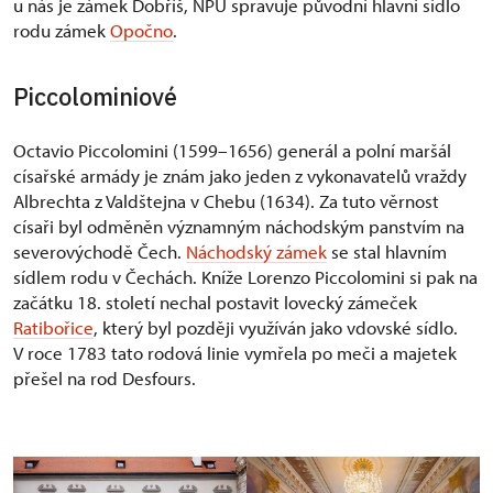
u nás je zámek Dobříš, NPÚ spravuje původní hlavní sídlo
rodu zámek
Opočno
.
Piccolominiové
Octavio Piccolomini (1599–1656) generál a polní maršál
císařské armády je znám jako jeden z vykonavatelů vraždy
Albrechta z Valdštejna v Chebu (1634). Za tuto věrnost
císaři byl odměněn významným náchodským panstvím na
severovýchodě Čech.
Náchodský zámek
se stal hlavním
sídlem rodu v Čechách. Kníže Lorenzo Piccolomini si pak na
začátku 18. století nechal postavit lovecký zámeček
Ratibořice
, který byl později využíván jako vdovské sídlo.
V roce 1783 tato rodová linie vymřela po meči a majetek
přešel na rod Desfours.