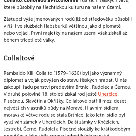
které působily na šlechtickou kulturu na našem území.
Zástupci výše jmenovaných rodů již od středověku působili
v říši i ve službách Habsburků většinou jako diplomaté
nebo vojáci. První majetky na našem území však získali až
během třicetileté války.
Collaltové
Rambaldo XIII. Collalto (1579–1630) byl jako významný
diplomat a voják povýšen do stavu říšských hrabat. U nás
zakoupil řadu panství především Brtnici, Rudolec a Černou.
V druhé polovině 18. století získal rod ještě
Uherčice
,
Písečnou, Slavětín a Okříšky. Collaltové patřili mezi deset
největších vlastníků půdy na Moravě. Hlavním sídlem
moravské větve rodu se stala Brtnice, jako letní sídlo byl
využíván zámek v Uherčicích. Další zámky v Kněžicích,
Jestřebí, Černé, Rudolci a Písečné sloužily ke krátkodobým
pobytům a jako sídla správy jednotlivých panství.