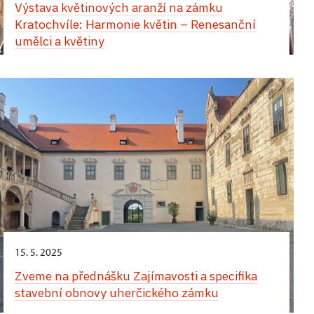
Výstava květinových aranží na zámku
apartmánu v západním křídle zámku
Kratochvíle: Harmonie květin – Renesanční
umělci a květiny
Jedinečný zážitek vás čeká během Hradozámecké
noci na zámku v Uherčicích – kouzlo historie,
hudby, tance a chutí! Přes den vás uchvátí
vystoupení tanečnic a tanečníků v nádherných
dobových kostýmech. Na arkádovém nádvoří si
můžete vychutnat autentickou italskou pizzu,
osvěžující zmrzlinu a lahodné míchané nápoje.
Večerní atmosféra vás přenese do jiné epochy.
Zámecké komnaty ozáří jemné světlo svíček
a Banketní sál ožije tóny historické hudby. Projděte
se slavnostně vyzdobenými interiéry, nechte se
unést květinovou vůní a jedinečným kouzlem
tohoto místa. Nezapomenutelný večer završí
15. 5. 2025
velkolepá světelná show.
Zveme na přednášku Zajímavosti a specifika
stavební obnovy uherčického zámku
24. srpna,
zámek Opočno