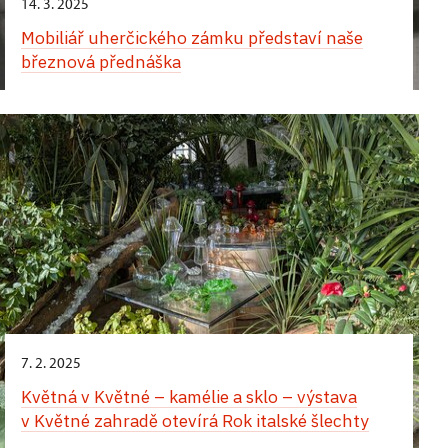
14. 3. 2025
Mobiliář uherčického zámku představí naše
březnová přednáška
7. 2. 2025
Květná v Květné – kamélie a sklo – výstava
v Květné zahradě otevírá Rok italské šlechty