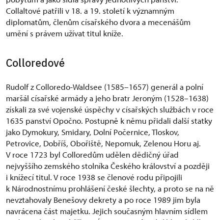
Collaltové patřili v 18. a 19. století k významným
diplomatům, členům císařského dvora a mecenášům
umění s právem užívat titul kníže.
Colloredové
Rudolf z Colloredo-Waldsee (1585–1657) generál a polní
maršál císařské armády a jeho bratr Jeroným (1528–1638)
získali za své vojenské úspěchy v císařských službách v roce
1635 panství Opočno. Postupně k němu přidali další statky
jako Dymokury, Smidary, Dolní Počernice, Tloskov,
Petrovice, Dobříš, Obořiště, Nepomuk, Zelenou Horu aj.
V roce 1723 byl Colloredům udělen dědičný úřad
nejvyššího zemského stolníka Českého království a později
i knížecí titul. V roce 1938 se členové rodu připojili
k Národnostnímu prohlášení české šlechty, a proto se na ně
nevztahovaly Benešovy dekrety a po roce 1989 jim byla
navrácena část majetku. Jejich současným hlavním sídlem