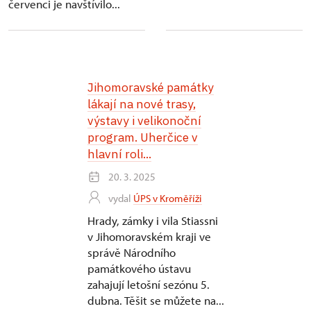
červenci je navštívilo...
Jihomoravské památky
lákají na nové trasy,
výstavy i velikonoční
program. Uherčice v
hlavní roli...
20. 3. 2025
vydal
ÚPS v Kroměříži
Hrady, zámky i vila Stiassni
v Jihomoravském kraji ve
správě Národního
památkového ústavu
zahajují letošní sezónu 5.
dubna. Těšit se můžete na...