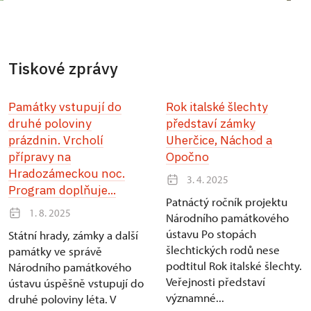
Tiskové zprávy
Památky vstupují do
Rok italské šlechty
druhé poloviny
představí zámky
prázdnin. Vrcholí
Uherčice, Náchod a
přípravy na
Opočno
Hradozámeckou noc.
3. 4. 2025
Program doplňuje...
Patnáctý ročník projektu
1. 8. 2025
Národního památkového
ústavu Po stopách
Státní hrady, zámky a další
šlechtických rodů nese
památky ve správě
podtitul Rok italské šlechty.
Národního památkového
Veřejnosti představí
ústavu úspěšně vstupují do
významné...
druhé poloviny léta. V