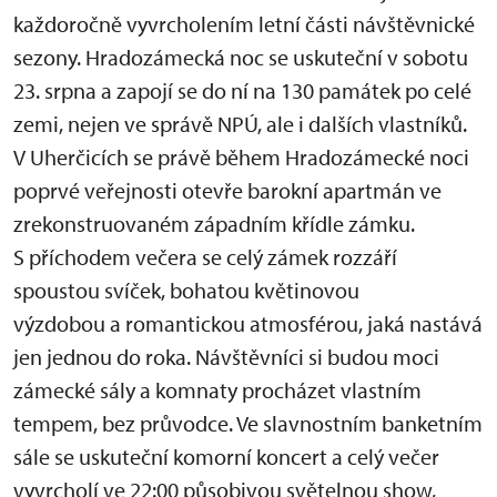
každoročně vyvrcholením letní části návštěvnické
sezony. Hradozámecká noc se uskuteční v sobotu
23. srpna a zapojí se do ní na 130 památek po celé
zemi, nejen ve správě NPÚ, ale i dalších vlastníků.
V Uherčicích se právě během Hradozámecké noci
poprvé veřejnosti otevře barokní apartmán ve
zrekonstruovaném západním křídle zámku.
S příchodem večera se celý zámek rozzáří
spoustou svíček, bohatou květinovou
výzdobou a romantickou atmosférou, jaká nastává
jen jednou do roka. Návštěvníci si budou moci
zámecké sály a komnaty procházet vlastním
tempem, bez průvodce. Ve slavnostním banketním
sále se uskuteční komorní koncert a celý večer
vyvrcholí ve 22:00 působivou světelnou show,