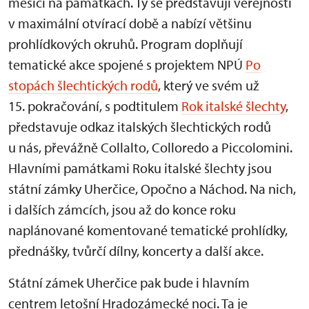
měsíci na památkách. Ty se představují veřejnosti
v maximální otvírací době a nabízí většinu
prohlídkových okruhů. Program doplňují
tematické akce spojené s projektem NPÚ
Po
stopách šlechtických rodů
, který ve svém už
15. pokračování, s podtitulem
Rok italské šlechty
,
představuje odkaz italských šlechtických rodů
u nás, převážně Collalto, Colloredo a Piccolomini.
Hlavními památkami Roku italské šlechty jsou
státní zámky Uherčice, Opočno a Náchod. Na nich,
i dalších zámcích, jsou až do konce roku
naplánované komentované tematické prohlídky,
přednášky, tvůrčí dílny, koncerty a další akce.
Státní zámek Uherčice pak bude i hlavním
centrem letošní Hradozámecké noci. Ta je