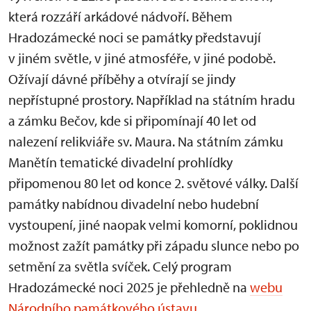
která rozzáří arkádové nádvoří. Během
Hradozámecké noci se památky představují
v jiném světle, v jiné atmosféře, v jiné podobě.
Ožívají dávné příběhy a otvírají se jindy
nepřístupné prostory. Například na státním hradu
a zámku Bečov, kde si připomínají 40 let od
nalezení relikviáře sv. Maura. Na státním zámku
Manětín tematické divadelní prohlídky
připomenou 80 let od konce 2. světové války. Další
památky nabídnou divadelní nebo hudební
vystoupení, jiné naopak velmi komorní, poklidnou
možnost zažít památky při západu slunce nebo po
setmění za světla svíček. Celý program
Hradozámecké noci 2025 je přehledně na
webu
Národního památkového ústavu
.