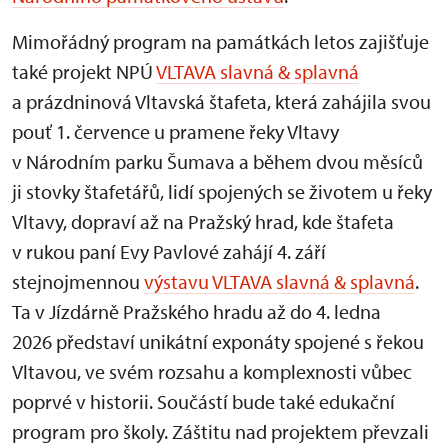
Mimořádný program na památkách letos zajišťuje
také projekt NPÚ
VLTAVA slavná & splavná
a prázdninová Vltavská štafeta, která zahájila svou
pouť 1. července u pramene řeky Vltavy
v Národním parku Šumava a během dvou měsíců
ji stovky štafetářů, lidí spojených se životem u řeky
Vltavy, dopraví až na Pražský hrad, kde štafeta
v rukou paní Evy Pavlové zahájí 4. září
stejnojmennou
výstavu VLTAVA slavná & splavná
.
Ta v Jízdárně Pražského hradu až do 4. ledna
2026 představí unikátní exponáty spojené s řekou
Vltavou, ve svém rozsahu a komplexnosti vůbec
poprvé v historii. Součástí bude také edukační
program pro školy. Záštitu nad projektem převzali