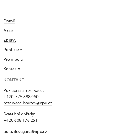
Domů
Akce
Zprávy
Publikace
Pro média
Kontakty
KONTAKT
Pokladna a rezervace:
+420 775 888 960
rezervace.bouzov@npu.cz
Svatební obřady:
+420 608 176 251
odlozilova.jana@npu.cz