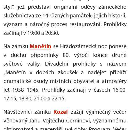
styl“, jež představí originální oděvy zámeckého
služebnictva ze 14 různých památek, jejich historii,
význam a náročný proces restaurování. Prohlídky
začínají v 19:00 a 20:30.
Na zámku
Manětín
se Hradozámecká noc ponese
v duchu připomínky 80. výročí konce druhé
světové války. Divadelní prohlídky s názvem
„Manětín v dobách zkoušek a naděje“ přiblíží
dramatické osudy místních obyvatel a atmosféry
let 1938–1945. Prohlídky začínají v časech 16:00,
17:15, 18:30, 21:00 a 22:15.
Návštěvníci zámku
Kozel
zažijí výjimečný večer
věnovaný Janu Vojtěchu Černínovi, významnému
diplomatovi a mecenáši své doby. Program „Večer