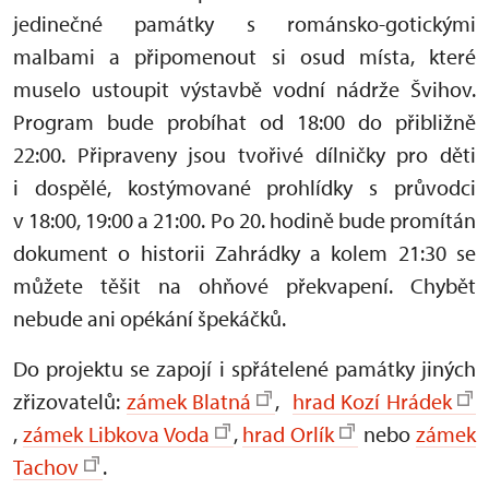
jedinečné památky s románsko-gotickými
malbami a připomenout si osud místa, které
muselo ustoupit výstavbě vodní nádrže Švihov.
Program bude probíhat od 18:00 do přibližně
22:00. Připraveny jsou tvořivé dílničky pro děti
i dospělé, kostýmované prohlídky s průvodci
v 18:00, 19:00 a 21:00. Po 20. hodině bude promítán
dokument o historii Zahrádky a kolem 21:30 se
můžete těšit na ohňové překvapení. Chybět
nebude ani opékání špekáčků.
Do projektu se zapojí i spřátelené památky jiných
zřizovatelů:
zámek Blatná
,
hrad Kozí Hrádek
,
zámek Libkova Voda
,
hrad Orlík
nebo
zámek
Tachov
.