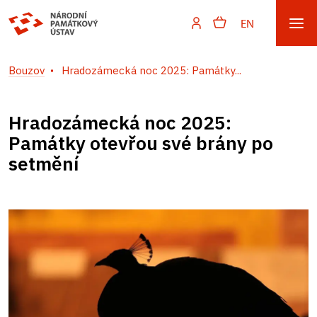
EN
Bouzov
Hradozámecká noc 2025: Památky...
Hradozámecká noc 2025:
Památky otevřou své brány po
setmění