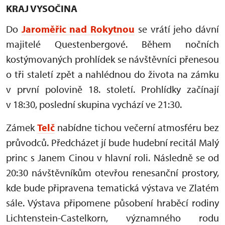
KRAJ VYSOČINA
Do
Jaroměřic nad Rokytnou
se vrátí jeho dávní
majitelé Questenbergové. Během nočních
kostýmovaných prohlídek se návštěvníci přenesou
o tři staletí zpět a nahlédnou do života na zámku
v první polovině 18. století. Prohlídky začínají
v 18:30, poslední skupina vychází ve 21:30.
Zámek
Telč
nabídne tichou večerní atmosféru bez
průvodců. Předcházet jí bude hudební recitál Malý
princ s Janem Cinou v hlavní roli. Následně se od
20:30 návštěvníkům otevřou renesanční prostory,
kde bude připravena tematická výstava ve Zlatém
sále. Výstava připomene působení hraběcí rodiny
Lichtenstein-Castelkorn, významného rodu