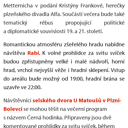
Metternicha v podání Kristýny Frankové, herečky
plzeňského divadla Alfa. Součástí večera bude také
tematický rébus propojující politické
a diplomatické souvislosti 19. a 21. století.
Romantickou atmosféru zšeřelého hradu nabídne
návštěva
Rabí
. K volné prohlídce za svitu svíček
budou zpřístupněny velké i malé nádvoří, horní
hrad, vrchol nejvyšší věže i hradní sklepení. Vstup
do areálu bude možný od 19:00, hradní brána se
uzavře ve 22:00.
Návštěvníci
selského dvora U Matoušů v Plzni-
Bolevci
se mohou těšit na večerní program
s názvem Černá hodinka. Připraveny jsou dvě
komentované prohlídky za svitu svíček, během