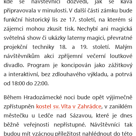
kde se návštěvníci dozvědí, jak se káva
připravovala v minulosti. V další části zámku bude
funkční historický lis ze 17. století, na kterém si
zájemci mohou zkusit tisk. Nechybí ani magická
světelná show či ukázky laterny magici, převratné
projekční techniky 18. a 19. století. Malým
návštěvníkům akci zpříjemní večerní loutkové
divadlo. Program je koncipován jako zážitkový
a interaktivní, bez zdlouhavého výkladu, a potrvá
od 18:00 do 22:00.
Během Hradozámecké noci bude opět výjimečně
zpřístupněn
kostel sv. Víta v Zahrádce
, v zaniklém
městečku u Ledče nad Sázavou, které je dnes
běžně veřejnosti nepřístupné. Návštěvníci tak
budou mít vzácnou příležitost nahlédnout do této