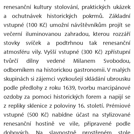
renesanční kultury stolování, praktických ukázek
a ochutnávek historických pokrmů. Základní
vstupné (100 Kč) umožní návštěvníkům projít se
večerní iluminovanou zahradou, kterou rozzáří
stovky svíček a podtrhnou tak renesanční
atmosféru vily. Vyšší vstupné (300 Kč) zpřístupní
tvůrčí dílny vedené Milanem Svobodou,
odborníkem na historickou gastronomii. V malých
skupinách si zájemci vyzkoušejí skládání ubrousku
podle předlohy z roku 1639, tvorbu marcipánové
ozdoby za pomoci historických forem a napijí se
z repliky sklenice z poloviny 16. století. Prémiové
vstupné (500 Kč) nabídne účast na stylizované
renesanční hostině ve vile, připravené podle
dobových. Na slavnostně prostřeném stole