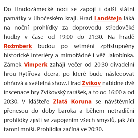
Do Hradozámecké noci se zapojí i další státní
památky v Jihočeském kraji. Hrad
Landštejn
láká
na noční prohlídky za doprovodu středověké
hudby v čase od 19:00 do 21:30. Na hradě
Rožmberk
budou po setmění zpřístupněny
historické interiéry a mimořádně i věž Jakobínka.
Zámek
Vimperk
zahájí večer od 20:30 divadelní
hrou Rytířova dcera, po které bude následovat
ohňová a světelná show. Hrad
Zvíkov
nabídne dvě
inscenace hry Zvíkovský rarášek, a to od 16:00 a od
20:30. V klášteře
Zlatá Koruna
se návštěvníci
přenesou do doby baroka a během netradiční
prohlídky zjistí se zapojením všech smyslů, jak žili
tamní mniši.
Prohlídka začíná ve 20:30.