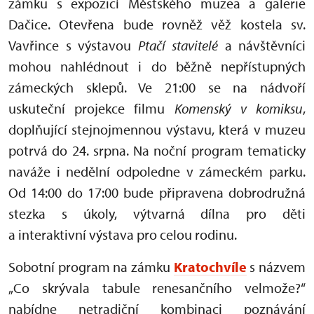
zámku s expozicí Městského muzea a galerie
Dačice. Otevřena bude rovněž věž kostela sv.
Vavřince s výstavou
Ptačí stavitelé
a návštěvníci
mohou nahlédnout i do běžně nepřístupných
zámeckých sklepů. Ve 21:00 se na nádvoří
uskuteční projekce filmu
Komenský v komiksu
,
doplňující stejnojmennou výstavu, která v muzeu
potrvá do 24. srpna. Na noční program tematicky
naváže i nedělní odpoledne v zámeckém parku.
Od 14:00 do 17:00 bude připravena dobrodružná
stezka s úkoly, výtvarná dílna pro děti
a interaktivní výstava pro celou rodinu.
Sobotní program na zámku
Kratochvíle
s názvem
„Co skrývala tabule renesančního velmože?“
nabídne netradiční kombinaci poznávání