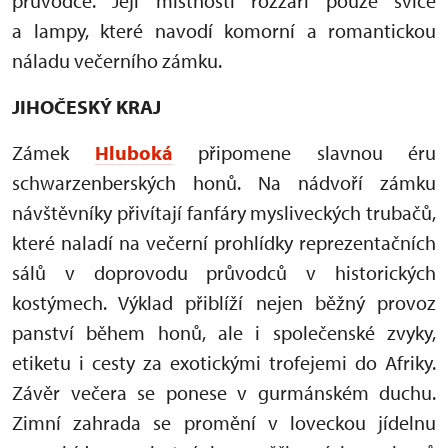
průvodce. Její místnosti rozzáří pouze svíce
a lampy, které navodí komorní a romantickou
náladu večerního zámku.
JIHOČESKÝ KRAJ
Zámek
Hluboká
připomene slavnou éru
schwarzenberských honů. Na nádvoří zámku
návštěvníky přivítají fanfáry mysliveckých trubačů,
které naladí na večerní prohlídky reprezentačních
sálů v doprovodu průvodců v historických
kostýmech. Výklad přiblíží nejen běžný provoz
panství během honů, ale i společenské zvyky,
etiketu i cesty za exotickými trofejemi do Afriky.
Závěr večera se ponese v gurmánském duchu.
Zimní zahrada se promění v loveckou jídelnu