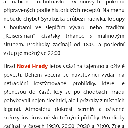
a nabídne ochutnávku zvěřinových pokrmů
připravených podle historických receptů. Na menu
nebude chybět Syrakuská drůbeží nádivka, kroupy
s houbami ve slepičím vývaru nebo tradiční
„Keisersman“, císařský trhanec s malinovým
sirupem. Prohlídky začínají od 18:00 a poslední
vstup je možný ve 22:00.
Hrad
Nové Hrady
letos vsází na tajemno a oživlé
pověsti. Během večera se návštěvníci vydají na
netradiční kostýmované prohlídky, které je
přenesou do časů, kdy se po chodbách hradu
pohybovali nejen šlechtici, ale i přízraky z místních
legend. Atmosféru dokreslí šermíři a oživené
scénky inspirované skutečnými příběhy. Prohlídky
začínají v časech 19:30, 20:00, 20:30 a 21:00. Zcela