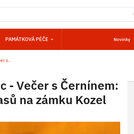
PAMÁTKOVÁ PÉČE
Novinky
 s...
 - Večer s Černínem:
asů na zámku Kozel