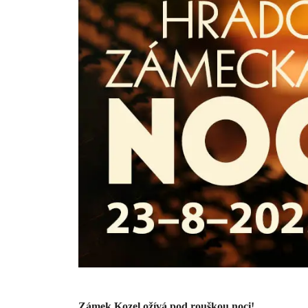
Zámek Kozel ožívá pod rouškou noci!