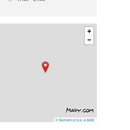
+
−
© Seznam.cz a.s. a další