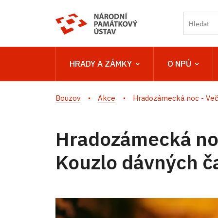
HRADY A ZÁMKY
O NPÚ
Bouzov
Akce
Hradozámecká noc - Večer
Hradozámecká noc
Kouzlo dávných č