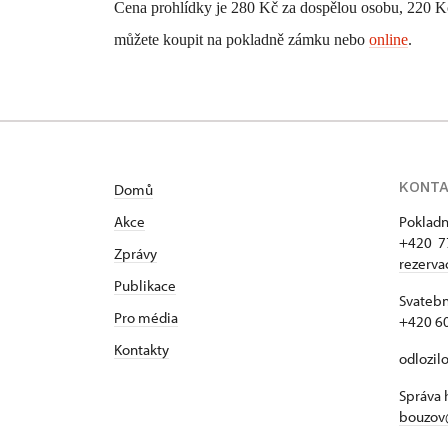
Cena prohlídky je 280 Kč za dospělou osobu, 220 Kč 
můžete koupit na pokladně zámku nebo
online
.
KONT
Domů
Akce
Pokladn
+420 7
Zprávy
rezerv
Publikace
Svatebn
Pro média
+420 6
Kontakty
odlozil
Správa 
bouzov