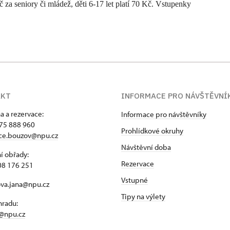
za seniory či mládež, děti 6-17 let platí 70 Kč. Vstupenky
AKT
INFORMACE PRO NÁVŠTĚVNÍ
a a rezervace:
Informace pro návštěvníky
75 888 960
Prohlídkové okruhy
ace.bouzov@npu.cz
Návštěvní doba
í obřady:
Rezervace
08 176 251
Vstupné
ova.jana@npu.cz
Tipy na výlety
hradu:
@npu.cz