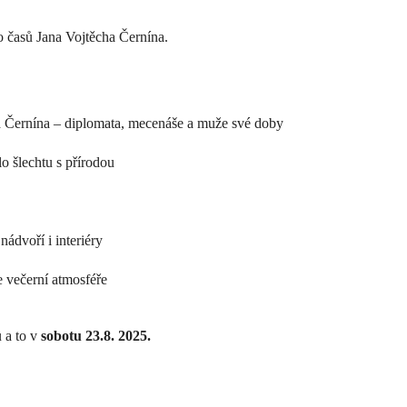
o časů Jana Vojtěcha Černína.
a Černína – diplomata, mecenáše a muže své doby
o šlechtu s přírodou
ádvoří i interiéry
 večerní atmosféře
 a to v
sobotu 23.8. 2025.