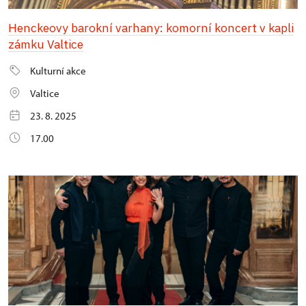
Henckeovy barokní varhany: komorní koncert v kapli
zámku Valtice
Kulturní akce
Valtice
23. 8. 2025
17.00