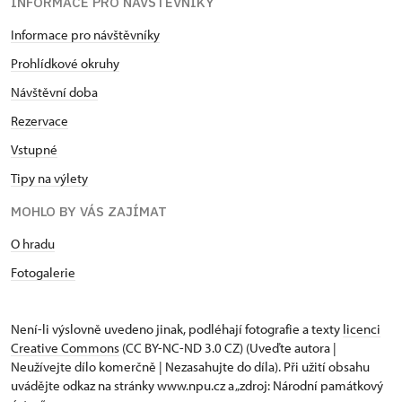
INFORMACE PRO NÁVŠTĚVNÍKY
Informace pro návštěvníky
Prohlídkové okruhy
Návštěvní doba
Rezervace
Vstupné
Tipy na výlety
MOHLO BY VÁS ZAJÍMAT
O hradu
Fotogalerie
Není-li výslovně uvedeno jinak, podléhají fotografie a texty
licenci
Creative Commons
(CC BY-NC-ND 3.0 CZ) (Uveďte autora |
Neužívejte dílo komerčně | Nezasahujte do díla). Při užití obsahu
uvádějte odkaz na stránky www.npu.cz a „zdroj: Národní památkový