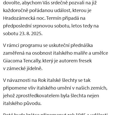
dovolte, abychom Vás srdečně pozvali na již
každoročně pořádanou událost, kterou je
Hradozámecká noc. Termín připadá na
předposlední srpnovou sobotu, letos tedy na
sobotu 23. 8. 2025.
V rámci programu se uskuteční přednáška
zaměřená na osobnost italského malíře a umělce
Giacoma Tencally, který je autorem fresek
v zámecké jídelně.
V návaznosti na Rok italské šlechty se tak
připomene vliv italského umění v našich zemích,
jehož zprostředkovatelem byla šlechta nejen
italského původu.
Poté bude krátce připomenut rok 1945 a události