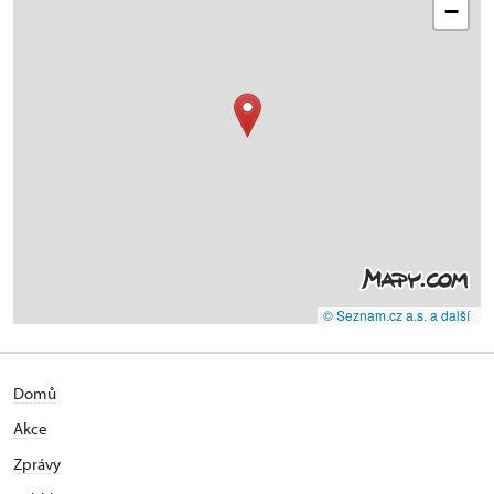
−
© Seznam.cz a.s. a další
Domů
Akce
Zprávy