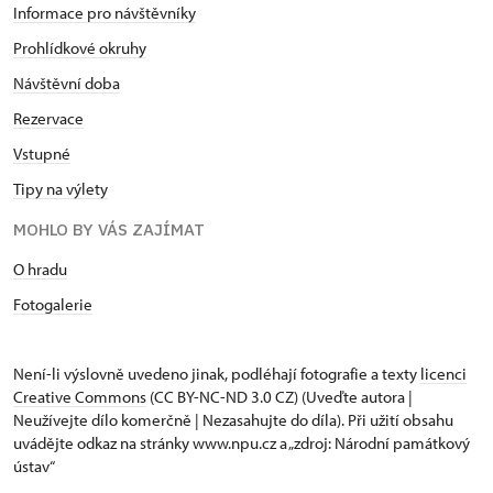
Informace pro návštěvníky
Prohlídkové okruhy
Návštěvní doba
Rezervace
Vstupné
Tipy na výlety
MOHLO BY VÁS ZAJÍMAT
O hradu
Fotogalerie
Není-li výslovně uvedeno jinak, podléhají fotografie a texty
licenci
Creative Commons
(CC BY-NC-ND 3.0 CZ) (Uveďte autora |
Neužívejte dílo komerčně | Nezasahujte do díla). Při užití obsahu
uvádějte odkaz na stránky www.npu.cz a „zdroj: Národní památkový
ústav“