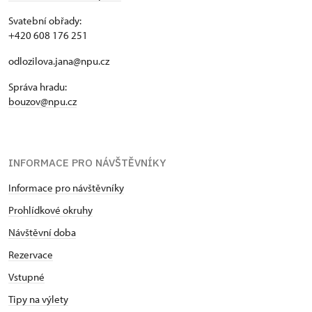
Svatební obřady:
+420 608 176 251
odlozilova.jana@npu.cz
Správa hradu:
bouzov@npu.cz
INFORMACE PRO NÁVŠTĚVNÍKY
Informace pro návštěvníky
Prohlídkové okruhy
Návštěvní doba
Rezervace
Vstupné
Tipy na výlety