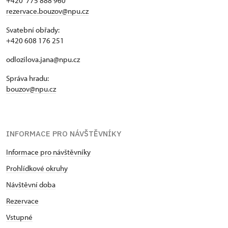
+420 775 888 960
rezervace.bouzov@npu.cz
Svatební obřady:
+420 608 176 251
odlozilova.jana@npu.cz
Správa hradu:
bouzov@npu.cz
INFORMACE PRO NÁVŠTĚVNÍKY
Informace pro návštěvníky
Prohlídkové okruhy
Návštěvní doba
Rezervace
Vstupné