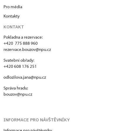
Pro média
Kontakty
KONTAKT
Pokladna a rezervace:
+420 775 888 960
rezervace.bouzov@npu.cz
Svatební obřady:
+420 608 176 251
odlozilova.jana@npu.cz
Správa hradu:
bouzov@npu.cz
INFORMACE PRO NÁVŠTĚVNÍKY
Informace pro návštěvníky