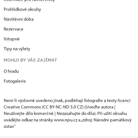
Prohlídkové okruhy
Návštěvní doba
Rezervace
Vstupné
Tipy na výlety
MOHLO BY VÁS ZAJÍMAT
O hradu
Fotogalerie
Není-li výslovně uvedeno jinak, podléhají fotografie a texty
licenci
Creative Commons
(CC BY-NC-ND 3.0 CZ) (Uveďte autora |
Neužívejte dílo komerčně | Nezasahujte do díla). Při užití obsahu
uvádějte odkaz na stránky www.npu.cz a „zdroj: Národní památkový
ústav“