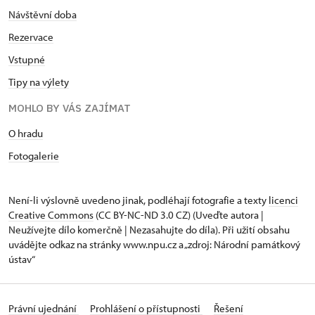
Návštěvní doba
Rezervace
Vstupné
Tipy na výlety
MOHLO BY VÁS ZAJÍMAT
O hradu
Fotogalerie
Není-li výslovně uvedeno jinak, podléhají fotografie a texty
licenci
Creative Commons
(CC BY-NC-ND 3.0 CZ) (Uveďte autora |
Neužívejte dílo komerčně | Nezasahujte do díla). Při užití obsahu
uvádějte odkaz na stránky www.npu.cz a „zdroj: Národní památkový
ústav“
Právní ujednání
Prohlášení o přístupnosti
Řešení