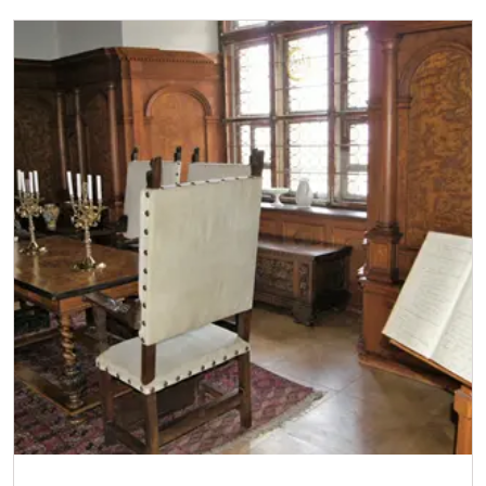
Jednorázové vstupenky vydané NPÚ
zdarma
Průkaz zaměstnance NPÚ (+ až 3 rodinní
zdarma
příslušníci)
Průkaz Náš člověk *
zdarma
Kastelánský vstup
zdarma
* Platí pouze pro jednu osobu (držitele
průkazu)