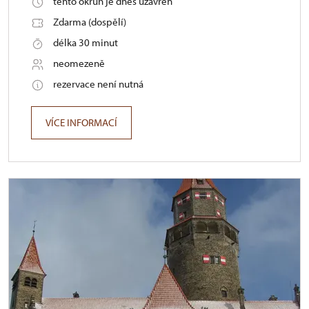
tento okruh je dnes uzavřen
Zdarma (dospělí)
délka 30 minut
neomezeně
rezervace není nutná
VÍCE INFORMACÍ