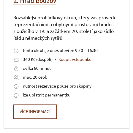
2. Hrad Bouzov
Rozsáhlejší prohlídkový okruh, který vás provede
reprezentačními a obytnými prostorami hradu
sloužícího v 19. a začátkem 20. století jako sídlo
Řádu německých rytířů.
tento okruh je dnes otevřen 9.30 – 16.30
340 Kč (dospělí)
Koupit vstupenku
délka 60 minut
max. 20 osob
nutnost rezervace pouze pro skupiny
lze uplatnit permanentku
VÍCE INFORMACÍ