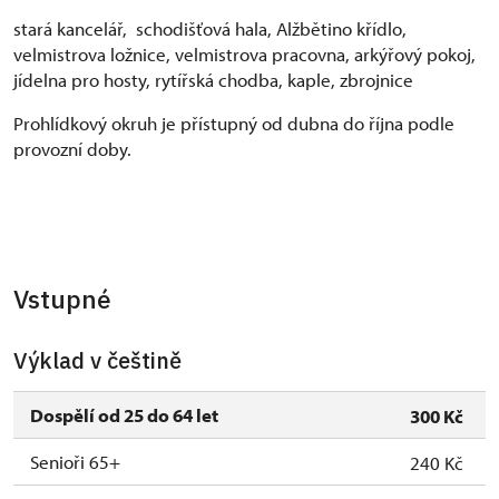
stará kancelář, schodišťová hala, Alžbětino křídlo,
velmistrova ložnice, velmistrova pracovna, arkýřový pokoj,
jídelna pro hosty, rytířská chodba, kaple, zbrojnice
Prohlídkový okruh je přístupný od dubna do října podle
provozní doby.
Vstupné
Výklad v češtině
Dospělí od 25 do 64 let
300 Kč
Senioři 65+
240 Kč