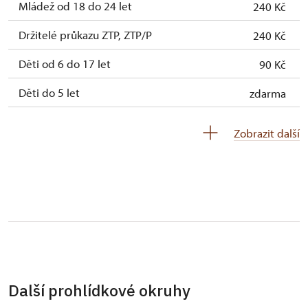
Mládež od 18 do 24 let
240 Kč
Držitelé průkazu ZTP, ZTP/P
240 Kč
Děti od 6 do 17 let
90 Kč
Děti do 5 let
zdarma
Průvodce držitele průkazu ZTP/P
zdarma
Zobrazit další
Pedagogický dozor (pro školní skupiny 1
zdarma
osoba na 10 dětí)
Průvodce organizované skupiny (1 osoba
zdarma
pro celou skupinu min. 15 osob)
Karta zaměstnance s QR kódem MK ČR *
zdarma
Průkaz ICOMOS *
zdarma
Další prohlídkové okruhy
Celoroční volné vstupenky vydané NPÚ
zdarma