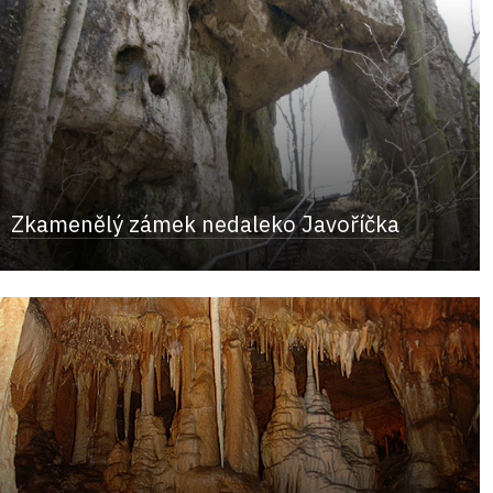
Zkamenělý zámek nedaleko Javoříčka