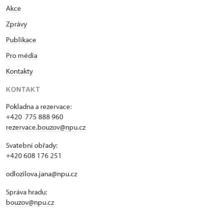
Akce
Zprávy
Publikace
Pro média
Kontakty
KONTAKT
Pokladna a rezervace:
+420 775 888 960
rezervace.bouzov@npu.cz
Svatební obřady:
+420 608 176 251
odlozilova.jana@npu.cz
Správa hradu:
bouzov@npu.cz