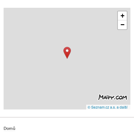
+
−
© Seznam.cz a.s. a další
Domů