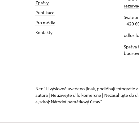
Zprávy
rezerv
Publikace
Svatebn
Pro média
+420 6
Kontakty
odlozil
Správa 
bouzov
Není-li výslovně uvedeno jinak, podléhají fotografie a
autora | Neužívejte dílo komerčně | Nezasahujte do dí
a „zdroj: Národní památkový ústav“