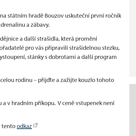
e na státním hradě Bouzov uskuteční první ročník
adrenalinu a zábavy.
ějnice a další strašidla, která promění
řadatelé pro vás připravili strašidelnou stezku,
stoupení, stánky s dobrotami a další program
celou rodinu – přijďte a zažijte kouzlo tohoto
 a v hradním příkopu. V ceně vstupenek není
a tento
odkaz