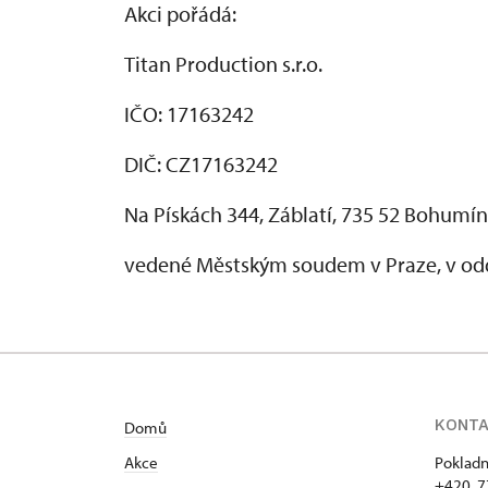
Akci pořádá:
Titan Production s.r.o.
IČO: 17163242
DIČ: CZ17163242
Na Pískách 344, Záblatí, 735 52 Bohumín
vedené Městským soudem v Praze, v oddí
KONT
Domů
Akce
Pokladn
+420 7