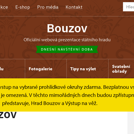
kce
E-shop
Pro média
Kontakt
Bouzov
oficiální webová prezentace státního hradu
DNEŠNÍ NÁVŠTĚVNÍ DOBA
Svatební
du
Fotogalerie
Tipy na výlet
obřady
e vstup na vybrané prohlídkové okruhy zdarma. Bezplatnou v
dek je omezená. V těchto mimořádných dnech budou zpřístup
představuje, Hrad Bouzov a Výstup na věž.
zov