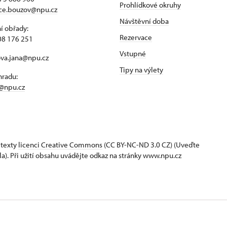
Prohlídkové okruhy
ace.bouzov@npu.cz
Návštěvní doba
í obřady:
Rezervace
08 176 251
Vstupné
ova.jana@npu.cz
Tipy na výlety
hradu:
@npu.cz
 texty
licenci Creative Commons
(CC BY-NC-ND 3.0 CZ) (Uveďte
la). Při užití obsahu uvádějte odkaz na stránky www.npu.cz