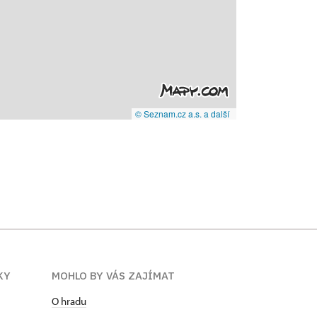
© Seznam.cz a.s. a další
KY
MOHLO BY VÁS ZAJÍMAT
O hradu