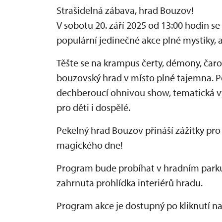
Strašidelná zábava, hrad Bouzov!
V sobotu 20. září 2025 od 13:00 hodin s
populární jedinečné akce plné mystiky, 
Těšte se na krampus čerty, démony, čarod
bouzovský hrad v místo plné tajemna. Po
dechberoucí ohnivou show, tematická vy
pro děti i dospělé.
Pekelný hrad Bouzov přináší zážitky pro 
magického dne!
Program bude probíhat v hradním parku
zahrnuta prohlídka interiérů hradu.
Program akce je dostupný po kliknutí n