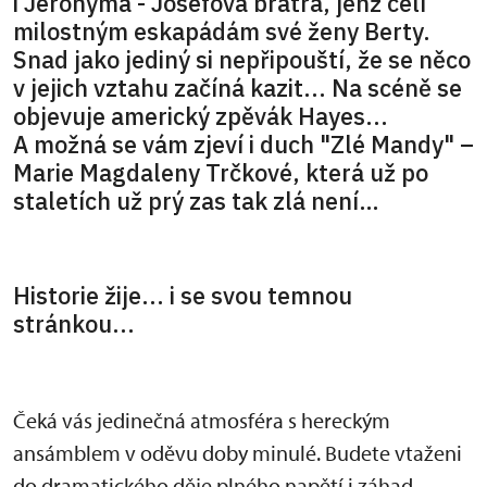
i Jeronýma - Josefova bratra, jenž čelí
milostným eskapádám své ženy Berty.
Snad jako jediný si nepřipouští, že se něco
v jejich vztahu začíná kazit... Na scéně se
objevuje americký zpěvák Hayes...
A možná se vám zjeví i duch "Zlé Mandy" –
Marie Magdaleny Trčkové, která už po
staletích už prý zas tak zlá není…
Historie žije... i se svou temnou
stránkou...
Čeká vás jedinečná atmosféra s hereckým
ansámblem v oděvu doby minulé. Budete vtaženi
do dramatického děje plného napětí i záhad.