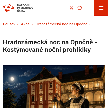
Bouzov
Akce
Hradozámecká noc na Opočně -...
Hradozámecká noc na Opočně -
Kostýmované noční prohlídky