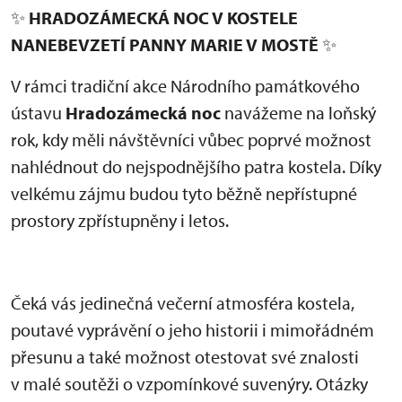
✨
HRADOZÁMECKÁ NOC V KOSTELE
NANEBEVZETÍ PANNY MARIE V MOSTĚ
✨
V rámci tradiční akce Národního památkového
ústavu
Hradozámecká noc
navážeme na loňský
rok, kdy měli návštěvníci vůbec poprvé možnost
nahlédnout do nejspodnějšího patra kostela. Díky
velkému zájmu budou tyto běžně nepřístupné
prostory zpřístupněny i letos.
Čeká vás jedinečná večerní atmosféra kostela,
poutavé vyprávění o jeho historii i mimořádném
přesunu a také možnost otestovat své znalosti
v malé soutěži o vzpomínkové suvenýry. Otázky