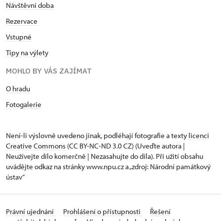
Návštěvní doba
Rezervace
Vstupné
Tipy na výlety
MOHLO BY VÁS ZAJÍMAT
O hradu
Fotogalerie
Není-li výslovně uvedeno jinak, podléhají fotografie a texty
licenci
Creative Commons
(CC BY-NC-ND 3.0 CZ) (Uveďte autora |
Neužívejte dílo komerčně | Nezasahujte do díla). Při užití obsahu
uvádějte odkaz na stránky www.npu.cz a „zdroj: Národní památkový
ústav“
Právní ujednání
Prohlášení o přístupnosti
Řešení