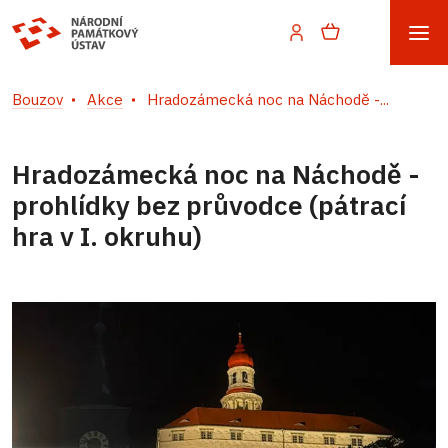
Bouzov
Akce
Hradozámecká noc na Náchodě -...
Hradozámecká noc na Náchodě -
prohlídky bez průvodce (pátrací
hra v I. okruhu)