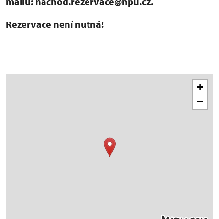
mailu: nachod.rezervace@npu.cz.
Rezervace není nutná!
+
−