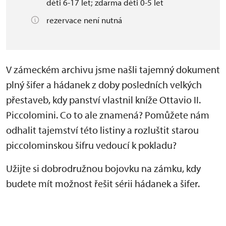
děti 6-17 let; zdarma děti 0-5 let
rezervace není nutná
V zámeckém archivu jsme našli tajemný dokument
plný šifer a hádanek z doby posledních velkých
přestaveb, kdy panství vlastnil kníže Ottavio II.
Piccolomini. Co to ale znamená? Pomůžete nám
odhalit tajemství této listiny a rozluštit starou
piccolominskou šifru vedoucí k pokladu?
Užijte si dobrodružnou bojovku na zámku, kdy
budete mít možnost řešit sérii hádanek a šifer.