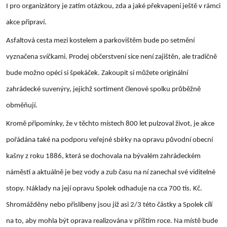
I pro organizátory je zatím otázkou, zda a jaké překvapení ještě v rámci
akce připraví.
Asfaltová cesta mezi kostelem a parkovištěm bude po setmění
vyznačena svíčkami. Prodej občerstvení sice není zajištěn, ale tradičně
bude možno opéci si špekáček. Zakoupit si můžete originální
zahrádecké suvenýry, jejichž sortiment členové spolku průběžně
obměňují.
Kromě připomínky, že v těchto místech 800 let pulzoval život, je akce
pořádána také na podporu veřejné sbírky na opravu původní obecní
kašny z roku 1886, která se dochovala na bývalém zahrádeckém
náměstí a aktuálně je bez vody a zub času na ní zanechal své viditelné
stopy. Náklady na její opravu Spolek odhaduje na cca 700 tis. Kč.
Shromážděny nebo přislíbeny jsou již asi 2/3 této částky a Spolek cílí
na to, aby mohla být oprava realizována v příštím roce. Na místě bude