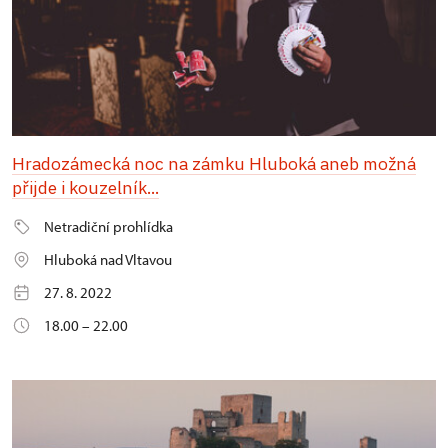
Hradozámecká noc na zámku Hluboká aneb možná
přijde i kouzelník...
Netradiční prohlídka
Hluboká nad Vltavou
27. 8. 2022
18.00 – 22.00