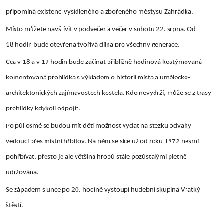
připomíná existenci vysídleného a zbořeného městysu Zahrádka.
Místo můžete navštívit v podvečer a večer v sobotu 22. srpna. Od
18 hodin bude otevřena tvořivá dílna pro všechny generace.
Cca v 18 a v 19 hodin bude začínat přibližně hodinová kostýmovaná
komentovaná prohlídka s výkladem o historii místa a umělecko-
architektonických zajímavostech kostela. Kdo nevydrží, může se z trasy
prohlídky kdykoli odpojit.
Po půl osmé se budou mít děti možnost vydat na stezku odvahy
vedoucí přes místní hřbitov. Na něm se sice už od roku 1972 nesmí
pohřbívat, přesto je ale většina hrobů stále pozůstalými pietně
udržována.
Se západem slunce po 20. hodině vystoupí hudební skupina Vratký
štěstí.