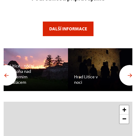
DALŠÍ INFORMACE
Litice - noční
obloha nad
severním
Hrad Litice v
palácem
noci
+
−