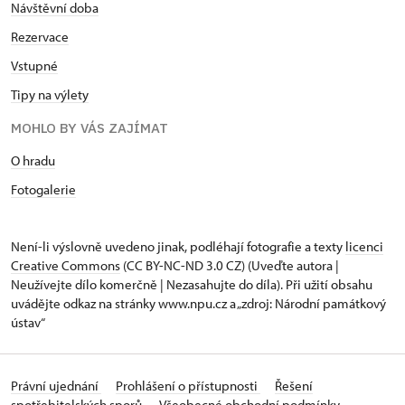
Návštěvní doba
Rezervace
Vstupné
Tipy na výlety
MOHLO BY VÁS ZAJÍMAT
O hradu
Fotogalerie
Není-li výslovně uvedeno jinak, podléhají fotografie a texty
licenci
Creative Commons
(CC BY-NC-ND 3.0 CZ) (Uveďte autora |
Neužívejte dílo komerčně | Nezasahujte do díla). Při užití obsahu
uvádějte odkaz na stránky www.npu.cz a „zdroj: Národní památkový
ústav“
Právní ujednání
Prohlášení o přístupnosti
Řešení
spotřebitelských sporů
Všeobecné obchodní podmínky