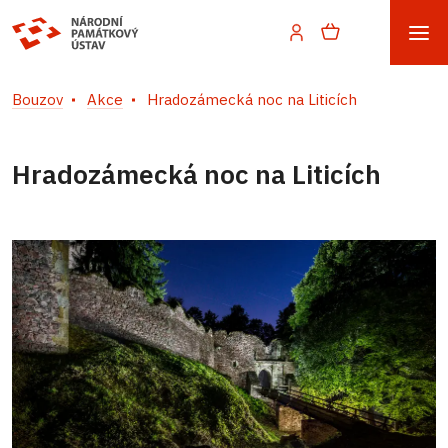
Bouzov
Akce
Hradozámecká noc na Liticích
Hradozámecká noc na Liticích