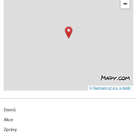
−
© Seznam.cz a.s. a další
Domů
Akce
Zprávy