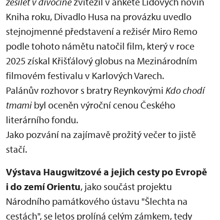
zešílet v divočině
zvítězil v anketě Lidových novin
Kniha roku, Divadlo Husa na provázku uvedlo
stejnojmenné představení a režisér Miro Remo
podle tohoto námětu natočil film, který v roce
2025 získal Křišťálový globus na Mezinárodním
filmovém festivalu v Karlových Varech.
Palánův rozhovor s bratry Reynkovými
Kdo chodí
tmami
byl oceněn výroční cenou Českého
literárního fondu.
Jako pozvání na zajímavě prožitý večer to jistě
stačí.
Výstava Haugwitzové a jejich cesty po Evropě
i do zemí Orientu
, jako součást projektu
Národního památkového ústavu "Šlechta na
cestách", se letos prolíná celým zámkem, tedy