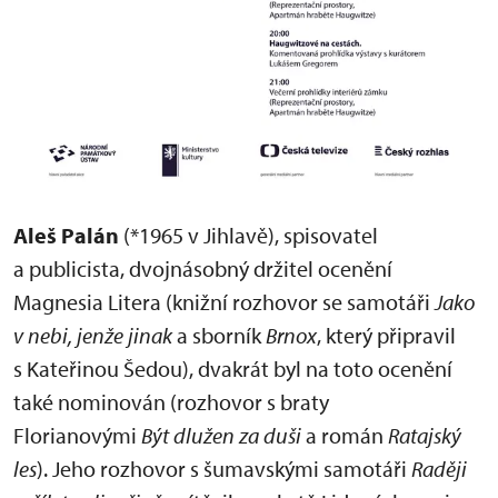
Aleš Palán
(*1965 v Jihlavě), spisovatel
a publicista, dvojnásobný držitel ocenění
Magnesia Litera (knižní rozhovor se samotáři
Jako
v nebi, jenže jinak
a sborník
Brnox
, který připravil
s Kateřinou Šedou), dvakrát byl na toto ocenění
také nominován (rozhovor s braty
Florianovými
Být dlužen za duši
a román
Ratajský
les
). Jeho rozhovor s šumavskými samotáři
Raději