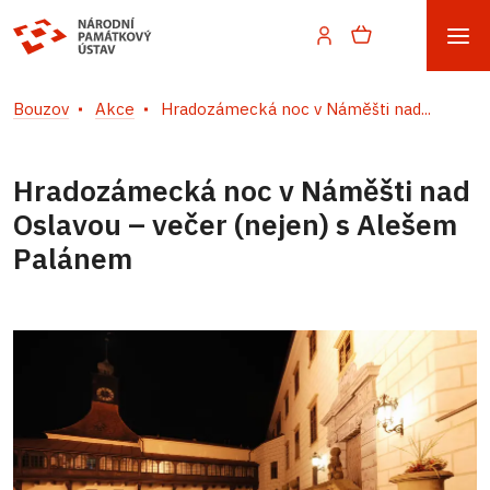
Bouzov
Akce
Hradozámecká noc v Náměšti nad...
Hradozámecká noc v Náměšti nad
Oslavou – večer (nejen) s Alešem
Palánem