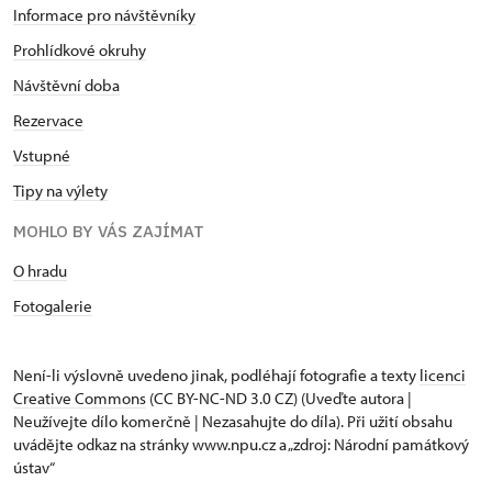
Informace pro návštěvníky
Prohlídkové okruhy
Návštěvní doba
Rezervace
Vstupné
Tipy na výlety
MOHLO BY VÁS ZAJÍMAT
O hradu
Fotogalerie
Není-li výslovně uvedeno jinak, podléhají fotografie a texty
licenci
Creative Commons
(CC BY-NC-ND 3.0 CZ) (Uveďte autora |
Neužívejte dílo komerčně | Nezasahujte do díla). Při užití obsahu
uvádějte odkaz na stránky www.npu.cz a „zdroj: Národní památkový
ústav“