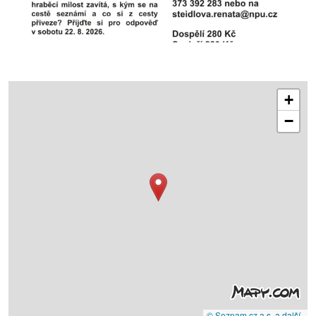
+
−
© Seznam.cz a.s. a další