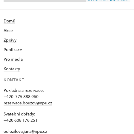
Domů
Akce
Zprávy
Publikace
Pro média
Kontakty
KONTAKT
Pokladna a rezervace:
+420 775 888 960
rezervace.bouzov@npu.cz
Svatební obřady:
+420 608 176 251
odlozilova.jana@npu.cz