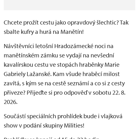
Chcete prožít cestu jako opravdový šlechtic? Tak
sbalte kufry a hurá na Manětín!
Návštěvníci letošní Hradozámecké noci na
manětínském zámku se vydají na nevšední
kavalírskou cestu ve stopách hraběnky Marie
Gabriely Lažanské. Kam všude hraběcí milost
zavítá, s kým se na cestě seznámí a co si z cesty
přiveze? Přijeďte si pro odpověď v sobotu 22. 8.
2026.
Součástí speciálních prohlídek bude i vlajková
show v podání skupiny Milities!