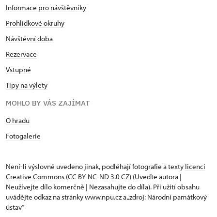
Informace pro návštěvníky
Prohlídkové okruhy
Návštěvní doba
Rezervace
Vstupné
Tipy na výlety
MOHLO BY VÁS ZAJÍMAT
O hradu
Fotogalerie
Není-li výslovně uvedeno jinak, podléhají fotografie a texty
licenci
Creative Commons
(CC BY-NC-ND 3.0 CZ) (Uveďte autora |
Neužívejte dílo komerčně | Nezasahujte do díla). Při užití obsahu
uvádějte odkaz na stránky www.npu.cz a „zdroj: Národní památkový
ústav“