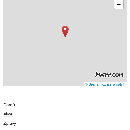
−
© Seznam.cz a.s. a další
Domů
Akce
Zprávy