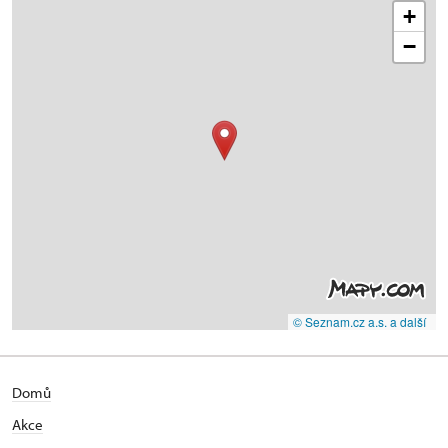
+
−
© Seznam.cz a.s. a další
Domů
Akce