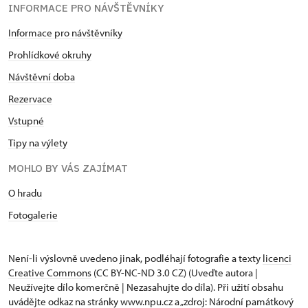
INFORMACE PRO NÁVŠTĚVNÍKY
Informace pro návštěvníky
Prohlídkové okruhy
Návštěvní doba
Rezervace
Vstupné
Tipy na výlety
MOHLO BY VÁS ZAJÍMAT
O hradu
Fotogalerie
Není-li výslovně uvedeno jinak, podléhají fotografie a texty
licenci
Creative Commons
(CC BY-NC-ND 3.0 CZ) (Uveďte autora |
Neužívejte dílo komerčně | Nezasahujte do díla). Při užití obsahu
uvádějte odkaz na stránky www.npu.cz a „zdroj: Národní památkový