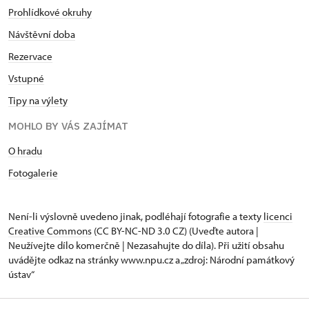
Prohlídkové okruhy
Návštěvní doba
Rezervace
Vstupné
Tipy na výlety
MOHLO BY VÁS ZAJÍMAT
O hradu
Fotogalerie
Není-li výslovně uvedeno jinak, podléhají fotografie a texty
licenci
Creative Commons
(CC BY-NC-ND 3.0 CZ) (Uveďte autora |
Neužívejte dílo komerčně | Nezasahujte do díla). Při užití obsahu
uvádějte odkaz na stránky www.npu.cz a „zdroj: Národní památkový
ústav“