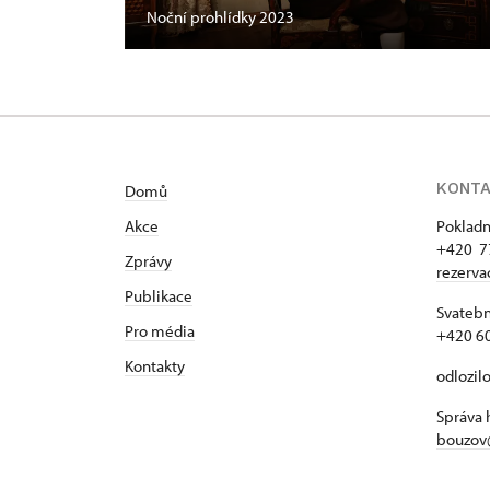
Noční prohlídky 2023
KONT
Domů
Akce
Pokladn
+420 7
Zprávy
rezerv
Publikace
Svatebn
Pro média
+420 6
Kontakty
odlozil
Správa 
bouzov