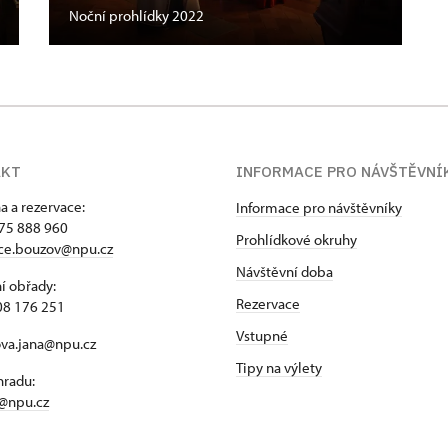
Noční prohlídky 2022
AKT
INFORMACE PRO NÁVŠTĚVNÍ
a a rezervace:
Informace pro návštěvníky
75 888 960
Prohlídkové okruhy
ace.bouzov@npu.cz
Návštěvní doba
í obřady:
Rezervace
08 176 251
Vstupné
ova.jana@npu.cz
Tipy na výlety
hradu:
@npu.cz