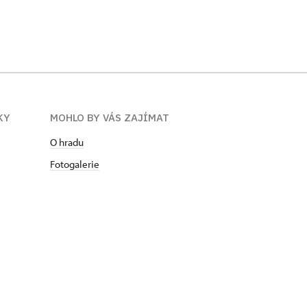
Noční prohlídky 2022
Noční pro
KY
MOHLO BY VÁS ZAJÍMAT
O hradu
Fotogalerie