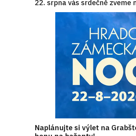
22. srpna vás srdečně zveme 
Naplánujte si výlet na Grabšt
honu na bažanty!