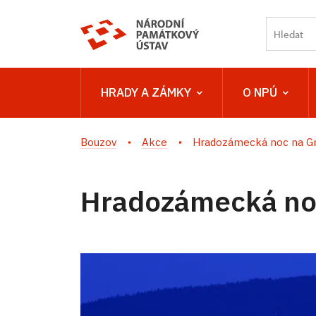
HRADY A ZÁMKY
O NPÚ
Bouzov
Akce
Hradozámecká noc na Gr
Hradozámecká noc