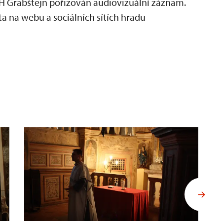
H Grabštejn pořizován audiovizuální záznam.
a na webu a sociálních sítích hradu