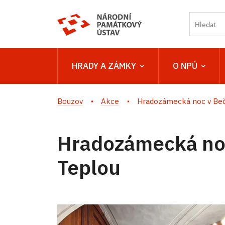
HRADY A ZÁMKY
O NPÚ
Bouzov
Akce
Hradozámecká noc v Beč
Hradozámecká no
Teplou