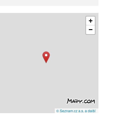
+
−
© Seznam.cz a.s. a další