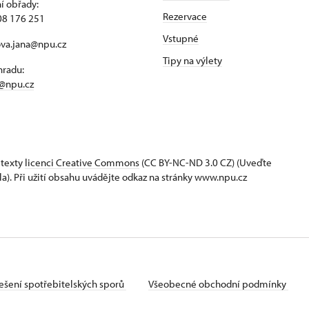
í obřady:
Rezervace
08 176 251
Vstupné
ova.jana@npu.cz
Tipy na výlety
hradu:
@npu.cz
 texty
licenci Creative Commons
(CC BY-NC-ND 3.0 CZ) (Uveďte
la). Při užití obsahu uvádějte odkaz na stránky www.npu.cz
ešení spotřebitelských sporů
Všeobecné obchodní podmínky