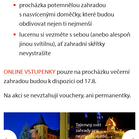
procházka potemnělou zahradou
s nasvícenými doměčky, které budou
obdivovat nejen ti nejmenší
lucernu si vezměte s sebou (anebo alespoň
jinou svítilnu), ať zahradní skřítky
nevystrašíte
ONLINE VSTUPENKY
pouze na procházku večerní
zahradou budou k dispozici od 17.8.
Na akci se nevztahují vouchery, ani permanentky.
Tajemný svět
zahrady pro
nejmenší, autor: