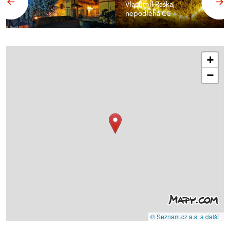
Vlastimil Raška,
nepodléhá CC
+
−
© Seznam.cz a.s. a další