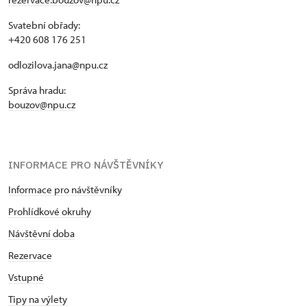
Svatební obřady:
+420 608 176 251
odlozilova.jana@npu.cz
Správa hradu:
bouzov@npu.cz
INFORMACE PRO NÁVŠTĚVNÍKY
Informace pro návštěvníky
Prohlídkové okruhy
Návštěvní doba
Rezervace
Vstupné
Tipy na výlety