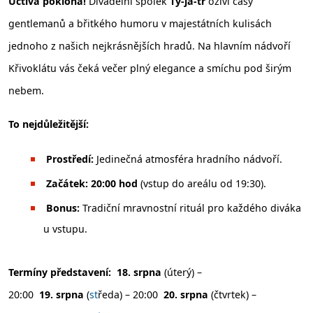
Uctivá poklona!
Divadelní spolek
Ty-já-tr
oživí časy
gentlemanů a břitkého humoru v majestátních kulisách
jednoho z našich nejkrásnějších hradů. Na hlavním nádvoří
Křivoklátu vás čeká večer plný elegance a smíchu pod širým
nebem.
To nejdůležitější:
Prostředí:
Jedinečná atmosféra hradního nádvoří.
Začátek:
20:00 hod
(vstup do areálu od 19:30).
Bonus:
Tradiční mravnostní rituál pro každého diváka
u vstupu.
Termíny představení:
18. srpna
(úterý) –
20:00
19. srpna
(
st
ředa) – 20:00
20. srpna
(čtvrtek) –