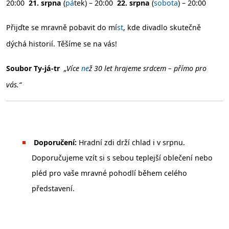
20:00
21. srpna
(
pá
tek) – 20:00
22. srpna
(
sobota
) – 20:00
Přijďte se mravně pobavit do mí
st
, kde divadlo skutečně
dýchá historií. Těšíme se na vás!
Soubor Ty-já-tr
„Více
ne
ž 30 let hrajeme srdcem – přímo pro
vás.“
Doporučení:
Hradní zdi drží chlad i v srpnu.
Doporučujeme vzít si s sebou teplejší oblečení nebo
pléd pro vaše mravné pohodlí během celého
představení.