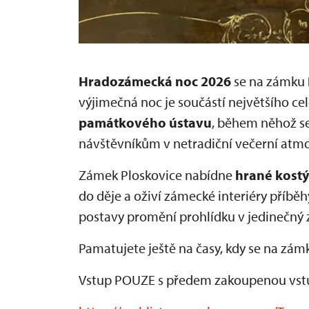
Hradozámecká noc 2026
se na zámku
výjimečná noc je součástí největšího c
památkového ústavu
, během něhož se
návštěvníkům v netradiční večerní atmo
Zámek Ploskovice nabídne
hrané kost
do děje a oživí zámecké interiéry příběhy
postavy promění prohlídku v jedinečný z
Pamatujete ještě na časy, kdy se na zám
Vstup POUZE s předem zakoupenou vstu