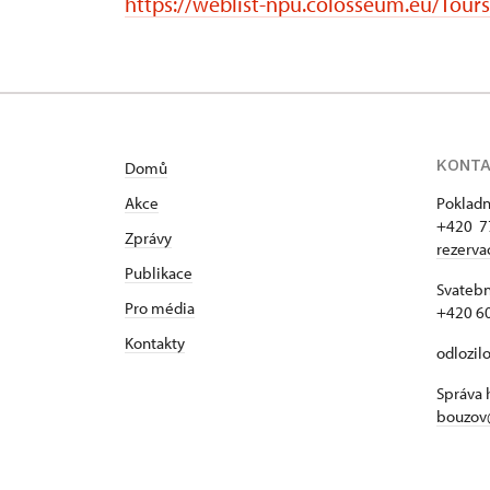
https://weblist-npu.colosseum.eu/Tour
KONT
Domů
Akce
Pokladn
+420 7
Zprávy
rezerv
Publikace
Svatebn
Pro média
+420 6
Kontakty
odlozil
Správa 
bouzov