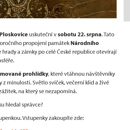
Ploskovice
uskuteční v
sobotu 22. srpna
. Tato
eloročního propojení památek
Národního
 hrady a zámky po celé České republice otevírají
sféře.
ýmované prohlídky
, které vtáhnou návštěvníky
 z minulosti. Světlo svíček, večerní klid a živé
ážitek, na který se nezapomíná.
ku hledal správce?
penkou. Vstupenky zakoupíte zde: