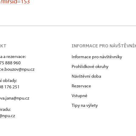
s?mrsid=153
AKT
INFORMACE PRO NÁVŠTĚVNÍ
a a rezervace:
Informace pro návštěvníky
75 888 960
Prohlídkové okruhy
ace.bouzov@npu.cz
Návštěvní doba
í obřady:
Rezervace
08 176 251
Vstupné
ova.jana@npu.cz
Tipy na výlety
hradu:
@npu.cz