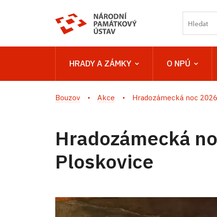
HRADY A ZÁMKY
O NPÚ
Bouzov
Akce
Hradozámecká noc 2026 
Hradozámecká no
Ploskovice