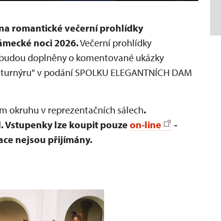
 na romantické večerní prohlídky
ámecké noci 2026.
Večerní prohlídky
u budou doplněny o komentované ukázky
po turnýru" v podání SPOLKU ELEGANTNÍCH DAM
ém okruhu v reprezentačních sálech
.
d.
Vstupenky lze koupit pouze
on-line
-
ace nejsou přijímány.