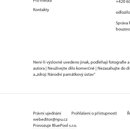
Pro média
+420 6
Kontakty
odlozil
Správa 
bouzov
Není-li výslovně uvedeno jinak, podléhají fotografie a
autora | Neužívejte dílo komerčně | Nezasahujte do dí
a „zdroj: Národní památkový ústav“
Právní ujednání
Prohlášení o přístupnosti
Ř
webeditor@npu.cz
Provozuje BluePool s.r.o.