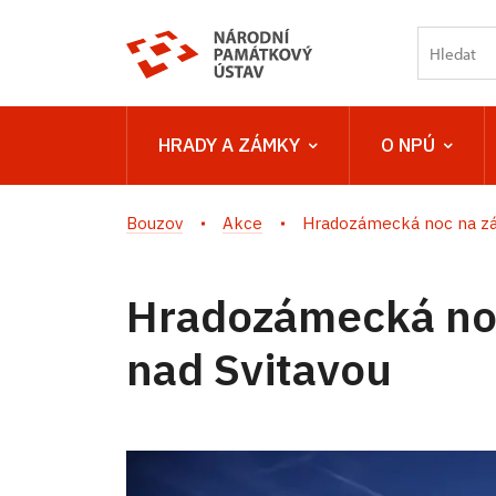
HRADY A ZÁMKY
O NPÚ
Bouzov
Akce
Hradozámecká noc na zám
Hradozámecká noc
nad Svitavou