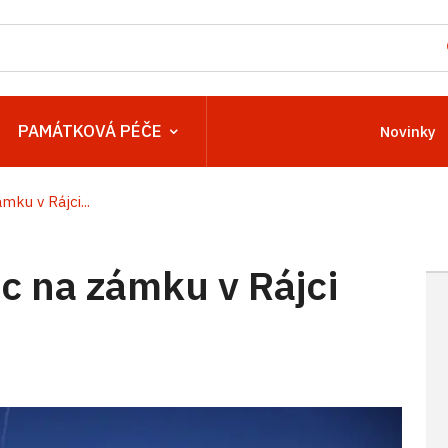
PAMÁTKOVÁ PÉČE
Novinky
ku v Rájci...
 na zámku v Rájci