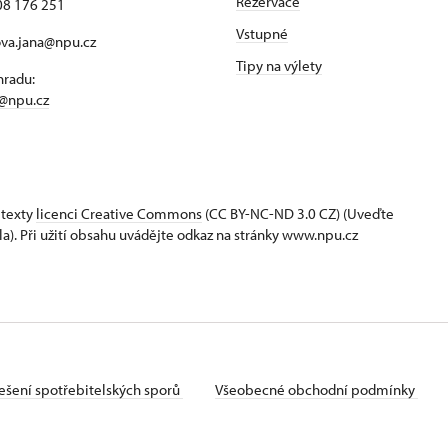
Rezervace
08 176 251
Vstupné
ova.jana@npu.cz
Tipy na výlety
hradu:
@npu.cz
 texty
licenci Creative Commons
(CC BY-NC-ND 3.0 CZ) (Uveďte
la). Při užití obsahu uvádějte odkaz na stránky www.npu.cz
ešení spotřebitelských sporů
Všeobecné obchodní podmínky