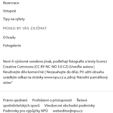
Rezervace
Vstupné
Tipy na výlety
MOHLO BY VÁS ZAJÍMAT
O hradu
Fotogalerie
Není-li výslovně uvedeno jinak, podléhají fotografie a texty
licenci
Creative Commons
(CC BY-NC-ND 3.0 CZ) (Uveďte autora |
Neužívejte dílo komerčně | Nezasahujte do díla). Při užití obsahu
uvádějte odkaz na stránky www.npu.cz a „zdroj: Národní památkový
ústav“
Právní ujednání
Prohlášení o přístupnosti
Řešení
spotřebitelských sporů
Všeobecné obchodní podmínky
Podmínky pro výpůjčky NPÚ
webeditor@npu.cz