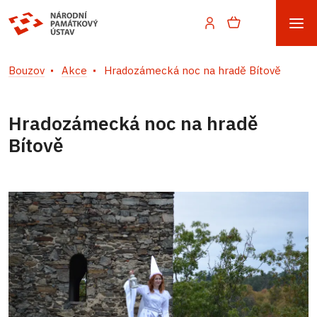
Bouzov
Akce
Hradozámecká noc na hradě Bítově
Hradozámecká noc na hradě
Bítově