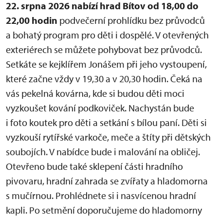
22. srpna 2026 nabízí hrad Bítov od 18,00 do
22,00 hodin
podvečerní prohlídku bez průvodců
a bohatý program pro děti i dospělé. V otevřených
exteriérech se můžete pohybovat bez průvodců.
Setkáte se kejklířem Jonášem při jeho vystoupení,
které začne vždy v 19,30 a v 20,30 hodin. Čeká na
vás pekelná kovárna, kde si budou děti moci
vyzkoušet kování podkoviček. Nachystán bude
i foto koutek pro děti a setkání s bílou paní. Děti si
vyzkouší rytířské varkoče, meče a štíty při dětských
soubojích. V nabídce bude i malování na obličej.
Otevřeno bude také sklepení části hradního
pivovaru, hradní zahrada se zvířaty a hladomorna
s mučírnou. Prohlédnete si i nasvícenou hradní
kapli. Po setmění doporučujeme do hladomorny