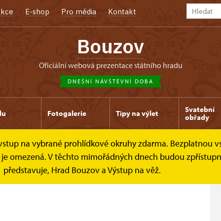
kce
E-shop
Pro média
Kontakt
Bouzov
oficiální webová prezentace státního hradu
DNEŠNÍ NÁVŠTĚVNÍ DOBA
Svatební
du
Fotogalerie
Tipy na výlet
obřady
e vstup na vybrané prohlídkové okruhy zdarma. Bezplatnou v
ohlídkové okruhy
Hrad Bouzov
dek je omezená. V těchto mimořádných dnech budou zpřístup
představuje, Hrad Bouzov a Výstup na věž.