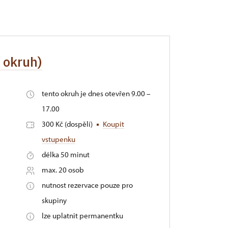
í okruh)
tento okruh je dnes otevřen 9.00 –
17.00
300 Kč (dospělí)
Koupit
vstupenku
délka 50 minut
max. 20 osob
nutnost rezervace pouze pro
skupiny
lze uplatnit permanentku