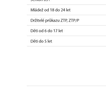
Mládež od 18 do 24 let
Držitelé průkazu ZTP, ZTP/P
Děti od 6 do 17 let
Děti do 5 let
Průvodce držitele průkazu ZTP/P
Pedagogický dozor (pro školní skupiny 1 o
Průvodce organizované skupiny (1 osoba p
Karta zaměstnance s QR kódem MK ČR *
Průkaz ICOMOS *
Celoroční volné vstupenky vydané NPÚ