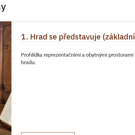
hy
zdarma
íslušníci)
zdarma
1. Hrad se představuje (základn
zdarma
zdarma
Prohlídka reprezentačními a obytnými prostorami
hradu.
ůkazu)