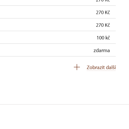
270 Kč
270 Kč
100 kč
zdarma
zdarma
Zobrazit další
soba na 10 dětí)
zdarma
ro celou skupinu min. 15 osob)
zdarma
neposkytuje se
neposkytuje se
zdarma