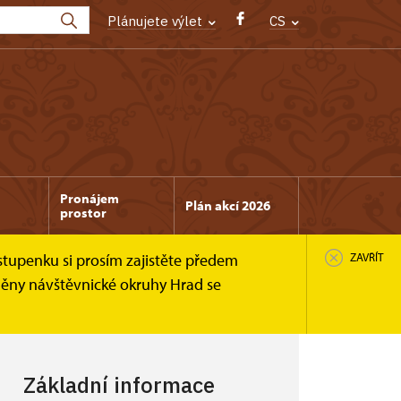
Plánujete výlet
CS
Pronájem
Plán akcí 2026
prostor
stupenku si prosím zajistěte předem
ZAVŘÍT
něny návštěvnické okruhy Hrad se
Základní informace