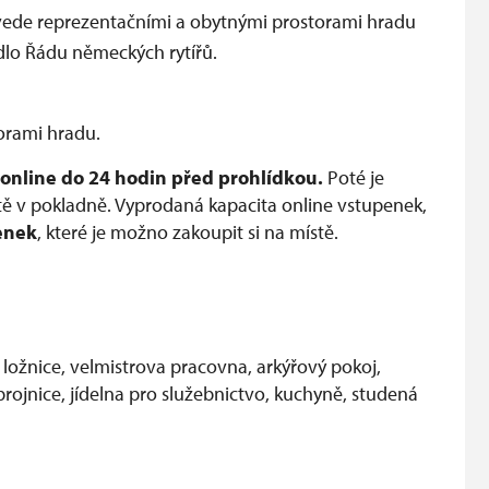
rovede reprezentačními a obytnými prostorami hradu
sídlo Řádu německých rytířů.
orami hradu.
online do 24 hodin před prohlídkou.
Poté je
ě v pokladně. Vyprodaná kapacita online vstupenek,
enek
, které je možno zakoupit si na místě.
a ložnice, velmistrova pracovna, arkýřový pokoj,
, zbrojnice, jídelna pro služebnictvo, kuchyně, studená