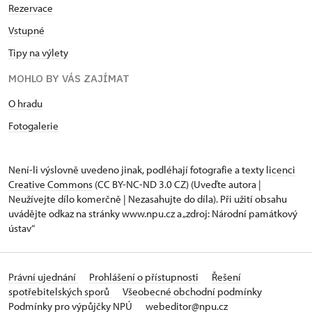
Rezervace
Vstupné
Tipy na výlety
MOHLO BY VÁS ZAJÍMAT
O hradu
Fotogalerie
Není-li výslovně uvedeno jinak, podléhají fotografie a texty
licenci
Creative Commons
(CC BY-NC-ND 3.0 CZ) (Uveďte autora |
Neužívejte dílo komerčně | Nezasahujte do díla). Při užití obsahu
uvádějte odkaz na stránky www.npu.cz a „zdroj: Národní památkový
ústav“
Právní ujednání
Prohlášení o přístupnosti
Řešení
spotřebitelských sporů
Všeobecné obchodní podmínky
Podmínky pro výpůjčky NPÚ
webeditor@npu.cz