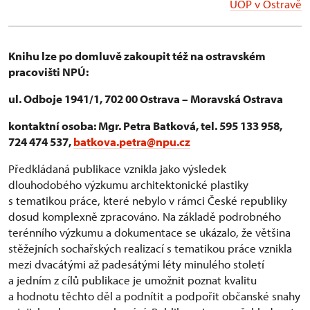
ÚOP v Ostravě
Knihu lze po domluvě zakoupit též na ostravském
pracovišti NPÚ:
ul. Odboje 1941/1, 702 00 Ostrava – Moravská Ostrava
kontaktní osoba: Mgr. Petra Batková, tel. 595 133 958,
724 474 537,
batkova.petra@npu.cz
Předkládaná publikace vznikla jako výsledek
dlouhodobého výzkumu architektonické plastiky
s tematikou práce, které nebylo v rámci České republiky
dosud komplexně zpracováno. Na základě podrobného
terénního výzkumu a dokumentace se ukázalo, že většina
stěžejních sochařských realizací s tematikou práce vznikla
mezi dvacátými až padesátými léty minulého století
a jedním z cílů publikace je umožnit poznat kvalitu
a hodnotu těchto děl a podnítit a podpořit občanské snahy