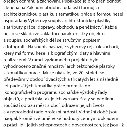
o jejich ochranu a zachování. Publikace je pro přehlednost
členěna na Základní období a události formující
architektonickou plastiku s tematikou práce a formou hesel
uspořádaný Výběrový soupis architektonické plastiky
s atributy práce, dopravy, obchodu a peněžnictví. Každé
heslo se skládá ze základní charakteristiky objektu
a soupisu sochařských děl se stručným popisem
a fotografií. Na soupis navazuje výběrový rejstřík sochařů,
který má formu hesel s biografickými daty a hlavními
realizacemi. V rámci výzkumného projektu bylo
vyhodnoceno značné množství architektonické plastiky
s tematikou práce. Jak se ukázalo, ve 20. století se
především v období dvacátých a třicátých let a následně
let padesátých tematika práce promítla do
ikonografického programu sochařské výzdoby řady
objektů, a podtrhla tak jejich význam. Staly se nedílnou
součástí obrazu měst a obcí, odrazem jejich života
a v neposlední řadě profesní hrdosti. V dnešní době jsou
naopak kromě své umělecké hodnoty cenným dokladem
o práci lidí, jejich schopnostech a dovednostech, jež jsou již