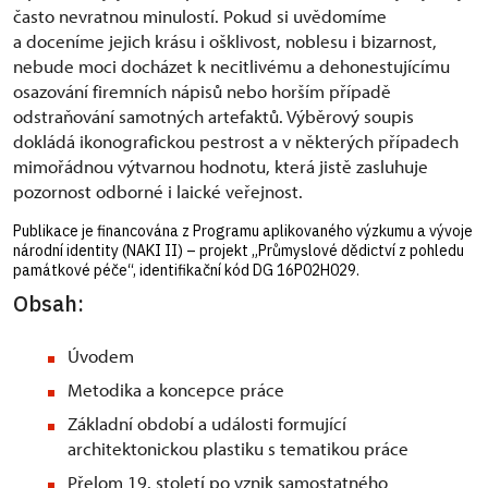
často nevratnou minulostí. Pokud si uvědomíme
a doceníme jejich krásu i ošklivost, noblesu i bizarnost,
nebude moci docházet k necitlivému a dehonestujícímu
osazování firemních nápisů nebo horším případě
odstraňování samotných artefaktů. Výběrový soupis
dokládá ikonografickou pestrost a v některých případech
mimořádnou výtvarnou hodnotu, která jistě zasluhuje
pozornost odborné i laické veřejnost.
Publikace je financována z Programu aplikovaného výzkumu a vývoje
národní identity (NAKI II) – projekt „Průmyslové dědictví z pohledu
památkové péče“, identifikační kód DG 16P02H029.
Obsah:
Úvodem
Metodika a koncepce práce
Základní období a události formující
architektonickou plastiku s tematikou práce
Přelom 19. století po vznik samostatného