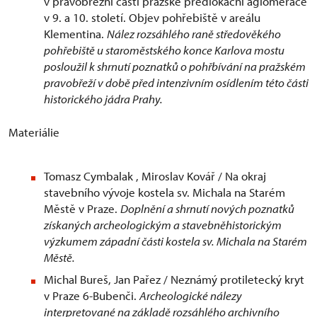
v pravobřežní části pražské předlokační aglomerace
v 9. a 10. století. Objev pohřebiště v areálu
Klementina.
Nález rozsáhlého raně středověkého
pohřebiště u staroměstského konce Karlova mostu
posloužil k shrnutí poznatků o pohřbívání na pražském
pravobřeží v době před intenzivním osídlením této části
historického jádra Prahy.
Materi
Tomasz Cymbalak , Miroslav Kovář / Na okraj
stavebního vývoje kostela sv. Michala na Starém
Městě v Praze.
Doplnění a shrnutí nových poznatků
získaných archeologickým a stavebněhistorickým
výzkumem západní části kostela sv. Michala na Starém
Městě.
Michal Bureš, Jan Pařez / Neznámý protiletecký kryt
v Praze 6-Bubenči.
Archeologické nálezy
interpretované na základě rozsáhlého archivního