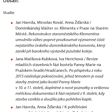
Obsah:
Stu
Jan Havrda, Miroslav Kovář, Anna Žďárská /
Dominikánský klášter sv. Klimenta v Praze na Starém
Městě.
Rekonstrukce staroměstského Klementina
umožnila vůbec poprvé prozkoumat významné části
nejstaršího českého dominikánského konventu, který
zanikl při barokního výstavbě jezuitské koleje.
Jana Maříková-Kubková, Iva Herichová / Revize
mladších stavebních fází kostela Panny Marie na
Pražském hradě/Hradčanech.
Po příspěvku z roku
2015 následuje pokračování, jehož tématem je osud
stavby známé jako kostel Panny Marie
v 10. a 11. století, doplněné o nové poznatky a veškerou
měřickou dokumentaci k fázi nejstarší z 9. století, kdy
stavba vznikla a sloužila jako pohřební kaple.
Jan Havrda, Anna Žďárská / K pohřbívání