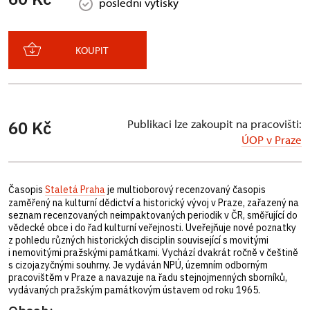
poslední výtisky
KOUPIT
Publikaci lze zakoupit na pracovišti:
60 Kč
ÚOP v Praze
Časopis
Staletá Praha
je multioborový recenzovaný časopis
zaměřený na kulturní dědictví a historický vývoj v Praze, zařazený na
seznam recenzovaných neimpaktovaných periodik v ČR, směřující do
vědecké obce i do řad kulturní veřejnosti. Uveřejňuje nové poznatky
z pohledu různých historických disciplin související s movitými
i nemovitými pražskými památkami. Vychází dvakrát ročně v češtině
s cizojazyčnými souhrny. Je vydáván NPÚ, územním odborným
pracovištěm v Praze a navazuje na řadu stejnojmenných sborníků,
vydávaných pražským památkovým ústavem od roku 1965.