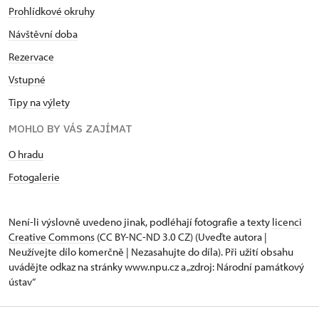
Prohlídkové okruhy
Návštěvní doba
Rezervace
Vstupné
Tipy na výlety
MOHLO BY VÁS ZAJÍMAT
O hradu
Fotogalerie
Není-li výslovně uvedeno jinak, podléhají fotografie a texty
licenci
Creative Commons
(CC BY-NC-ND 3.0 CZ) (Uveďte autora |
Neužívejte dílo komerčně | Nezasahujte do díla). Při užití obsahu
uvádějte odkaz na stránky www.npu.cz a „zdroj: Národní památkový
ústav“