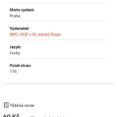
Místo vydání:
Praha
Vydavatel:
NPÚ, ÚOP v hl. městě Praze
Jazyk:
česky
Počet stran:
176
Tištěná verze
60 Kč