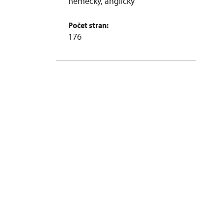
německy, anglicky
Počet stran:
176