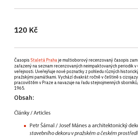
120 Kč
Časopis
Staletá Praha
je multioborový recenzovaný časopis zaměře
zařazený na seznam recenzovaných neimpaktovaných periodik v ČR
veřejnosti. Uveřejňuje nové poznatky z pohledu různých historickýc
pražskými památkami. Vychází dvakrát ročně v češtině s cizoja
pracovištěm v Praze a navazuje na řadu stejnojmenných sborní
1965.
Obsah:
Články / Articles
Petr Šámal / Josef Mánes a architektonický deko
stavebního dekoru v pražském a českém prostřed