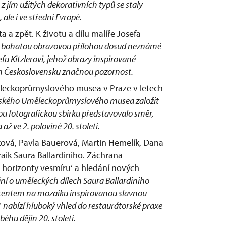
 z jím užitých dekorativních typů se staly
ale i ve střední Evropě.
a a zpět. K životu a dílu malíře Josefa
lu s bohatou obrazovou přílohou dosud neznámé
 Kitzlerovi, jehož obrazy inspirované
ém Československu značnou pozornost.
Uměleckoprůmyslového musea v Praze v letech
ažského Uměleckoprůmyslového musea založit
u fotografickou sbírku představovalo směr,
ž ve 2. polovině 20. století.
ková, Pavla Bauerová, Martin Hemelík, Dana
aik Saura Ballardiniho. Záchrana
é horizonty vesmíru‘ a hledání nových
ní o uměleckých dílech Saura Ballardiniho
kcentem na mozaiku inspirovanou slavnou
 nabízí hluboký vhled do restaurátorské praxe
ěhu dějin 20. století.