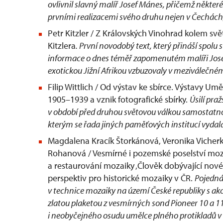
ovlivnil slavný malíř Josef Mánes, přičemž některé
prvními realizacemi svého druhu nejen v Čechách, 
Petr Kitzler / Z Královských Vinohrad kolem svět
Kitzlera
. První novodobý text, který přináší spo
informace o dnes téměř zapomenutém malíři Josefu
exotickou Jižní Afrikou vzbuzovaly v meziválečn
Filip Wittlich / Od výstav ke sbírce. Výstavy 
1905–1939 a vznik fotografické sbírky.
Úsilí pr
v období před druhou světovou válkou samostatno
kterým se řada jiných paměťových institucí vydala a
Magdalena Kracík Štorkánová, Veronika Vicher
Rohanová / Vesmírné i pozemské poselství moz
a restaurování mozaiky ‚Člověk dobývající nov
perspektiv pro historické mozaiky v ČR.
Pojedná
v technice mozaiky na území České republiky s a
zlatou plaketou z vesmírných sond Pioneer 10 a 11
i neobyčejného osudu umělce plného protikladů v b