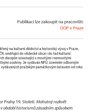
Publikaci lze zakoupit na pracovišti:
ÚOP v Praze
ný na kulturní dědictví a historický vývoj v Praze,
, směřující do vědecké obce i do řad kulturní
h disciplin související s movitými i nemovitými
zyčnými souhrny. Je vydáván NPÚ, územním odborným
ků, vydávaných pražským památkovým ústavem od roku
r Prahy 19. Století.
Mohutný rozkvět
í v období historismů zásadním způsobem