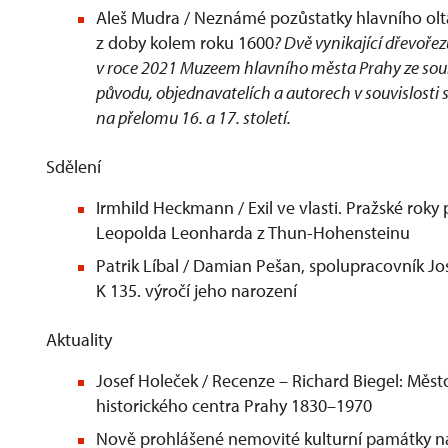
Aleš Mudra / Neznámé pozůstatky hlavního oltá
z doby kolem roku 1600
? Dvě vynikající dřevořez
v roce 2021 Muzeem hlavního města Prahy ze sou
původu, objednavatelích a autorech v souvislost
na přelomu 16. a 17. století.
Sdělení
Irmhild Heckmann / Exil ve vlasti. Pražské rok
Leopolda Leonharda z Thun-Hohensteinu
Patrik Líbal / Damian Pešan, spolupracovník Jo
K 135. výročí jeho narození
Aktuality
Josef Holeček / Recenze – Richard Biegel: Měst
historického centra Prahy 1830–1970
Nově prohlášené nemovité kulturní památky na