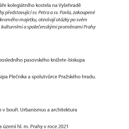
ře kolegiátního kostela na Vyšehradě
by představující sv. Petra a sv. Pavla, zakoupené
kromého majetku, otevírají otázky po svém
i s kulturními a společenskými proměnami Prahy
y posledního pasovského knížete-biskupa
sipa Plečnika a spolutvůrce Pražského hradu.
o v bouři. Urbanismus a architektura
 území hl. m. Prahy v roce 2021