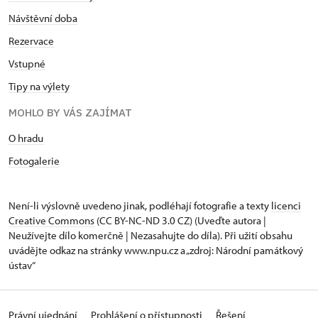
Návštěvní doba
Rezervace
Vstupné
Tipy na výlety
MOHLO BY VÁS ZAJÍMAT
O hradu
Fotogalerie
Není-li výslovně uvedeno jinak, podléhají fotografie a texty
licenci
Creative Commons
(CC BY-NC-ND 3.0 CZ) (Uveďte autora |
Neužívejte dílo komerčně | Nezasahujte do díla). Při užití obsahu
uvádějte odkaz na stránky www.npu.cz a „zdroj: Národní památkový
ústav“
Právní ujednání
Prohlášení o přístupnosti
Řešení