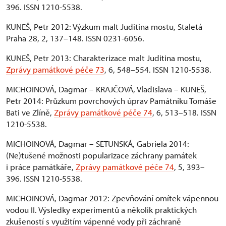
396. ISSN 1210-5538.
KUNEŠ, Petr 2012: Výzkum malt Juditina mostu, Staletá
Praha 28, 2, 137–148. ISSN 0231-6056.
KUNEŠ, Petr 2013: Charakterizace malt Juditina mostu,
Zprávy památkové péče 73
, 6, 548–554. ISSN 1210-5538.
MICHOINOVÁ, Dagmar – KRAJČOVÁ, Vladislava – KUNEŠ,
Petr 2014: Průzkum povrchových úprav Památníku Tomáše
Bati ve Zlíně,
Zprávy památkové péče 74
, 6, 513–518. ISSN
1210-5538.
MICHOINOVÁ, Dagmar – SETUNSKÁ, Gabriela 2014:
(Ne)tušené možnosti popularizace záchrany památek
i práce památkáře,
Zprávy památkové péče 74
, 5, 393–
396. ISSN 1210-5538.
MICHOINOVÁ, Dagmar 2012: Zpevňování omítek vápennou
vodou II. Výsledky experimentů a několik praktických
zkušeností s využitím vápenné vody při záchraně