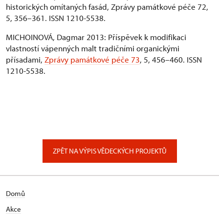
historických omítaných fasád, Zprávy památkové péče 72,
5, 356–361. ISSN 1210-5538.
MICHOINOVÁ, Dagmar 2013: Příspěvek k modifikaci
vlastností vápenných malt tradičními organickými
přísadami,
Zprávy památkové péče 73
, 5, 456–460. ISSN
1210-5538.
ZPĚT NA VÝPIS VĚDECKÝCH PROJEKTŮ
Domů
Akce