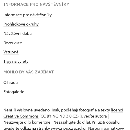
INFORMACE PRO NÁVŠTĚVNÍKY
Informace pro návštěvníky
Prohlídkové okruhy
Návštěvní doba
Rezervace
Vstupné
Tipy na výlety
MOHLO BY VÁS ZAJÍMAT
O hradu
Fotogalerie
Není-li výslovně uvedeno jinak, podléhají fotografie a texty
licenci
Creative Commons
(CC BY-NC-ND 3.0 CZ) (Uveďte autora |
Neužívejte dílo komerčně | Nezasahujte do díla). Při užití obsahu
uvádějte odkaz na stránky www.npu.cz a „zdroj: Národní památkový