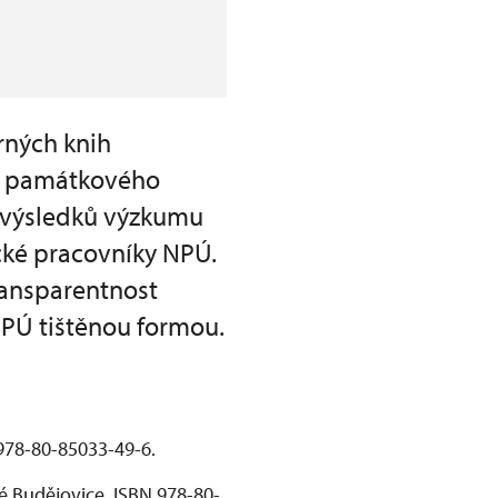
rných knih
mu památkového
e výsledků výzkumu
ké pracovníky NPÚ.
ransparentnost
NPÚ tištěnou formou.
 978-80-85033-49-6.
ké Budějovice. ISBN 978-80-