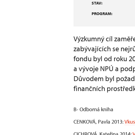
STAV:
PROGRAM:
Výzkumný cíl zaměř
zabývajících se ne
fondu byl od roku 2
a vývoje NPÚ a pod
Důvodem byl požada
finančních prostřed
B- Odborná kniha
CENKOVÁ, Pavla 2013:
Vkus
CICHROVÁ, Kateřina 2014:
V