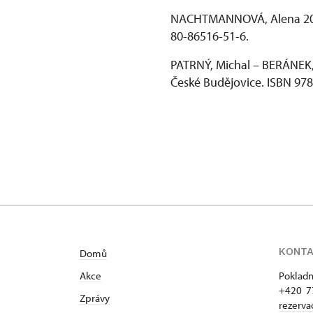
NACHTMANNOVÁ, Alena 2
80-86516-51-6.
PATRNÝ, Michal – BERÁNEK,
České Budějovice. ISBN 97
KONT
Domů
Akce
Pokladn
+420 7
Zprávy
rezerv