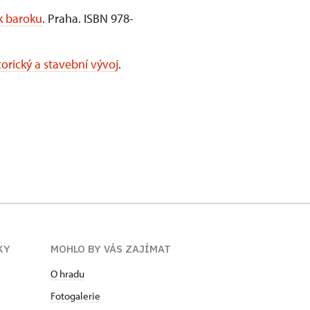
k baroku
. Praha. ISBN 978-
orický a stavební vývoj
.
KY
MOHLO BY VÁS ZAJÍMAT
O hradu
Fotogalerie