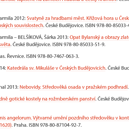
armila 2012:
Svatyně za hradbami měst. Křížová hora u Če
pských souvislostech
. České Budějovice. ISBN 978-80-85033-
armila – BELŠÍKOVÁ, Šárka 2013:
Opat Bylanský a obrazy zlat
světa
. České Budějovice. ISBN 978-80-85033-51-9.
as. Řevnice. ISBN 978-80-7467-063-3.
14:
Katedrála sv. Mikuláše v Českých Budějovicích
. České Bu
hal 2013:
Nebovidy. Středověká osada v pražském podhradí
dně gotické kostely na rožmberském panství
. České Budějov
nis angelorum. Výtvarné umění pozdního středověku v kont
1620)
. Praha. ISBN 978-80-87104-92-7.