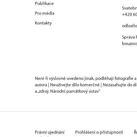
Publikace
Svatebn
Pro média
+420 6
Kontakty
odlozil
Správa 
bouzov
Není-li výslovně uvedeno jinak, podléhají fotografie a
autora | Neužívejte dílo komerčně | Nezasahujte do dí
a „zdroj: Národní památkový ústav“
Právní ujednání
Prohlášení o přístupnosti
Ř