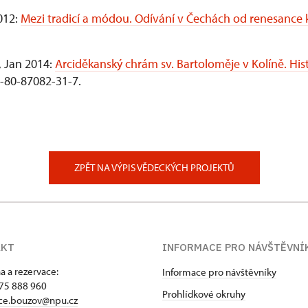
012:
Mezi tradicí a módou. Odívání v Čechách od renesance 
 Jan 2014:
Arciděkanský chrám sv. Bartoloměje v Kolíně. Hist
8-80-87082-31-7.
ZPĚT NA VÝPIS VĚDECKÝCH PROJEKTŮ
AKT
INFORMACE PRO NÁVŠTĚVNÍ
a a rezervace:
Informace pro návštěvníky
75 888 960
Prohlídkové okruhy
ace.bouzov@npu.cz