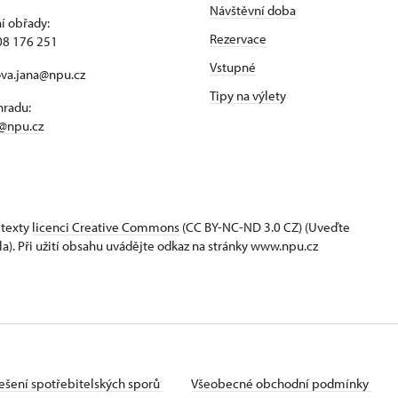
Návštěvní doba
í obřady:
Rezervace
08 176 251
Vstupné
ova.jana@npu.cz
Tipy na výlety
hradu:
@npu.cz
 texty
licenci Creative Commons
(CC BY-NC-ND 3.0 CZ) (Uveďte
la). Při užití obsahu uvádějte odkaz na stránky www.npu.cz
ešení spotřebitelských sporů
Všeobecné obchodní podmínky