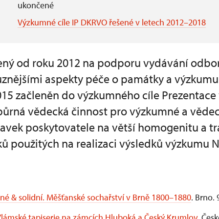
ukončené
Výzkumné cíle IP DKRVO řešené v letech 2012–2018
ený od roku 2012 na podporu vydávání odbo
jrůznějšími aspekty péče o památky a výzku
015 začleněn do výzkumného cíle Prezentac
půrná vědecká činnost pro výzkumné a vědec
vek poskytovatele na větší homogenitu a t
ků použitých na realizaci výsledků výzkumu 
né & solidní. Měšťanské sochařství v Brně 1800–1880
. Brno.
lámské tapiserie na zámcích Hluboká a Český Krumlov
. Čes