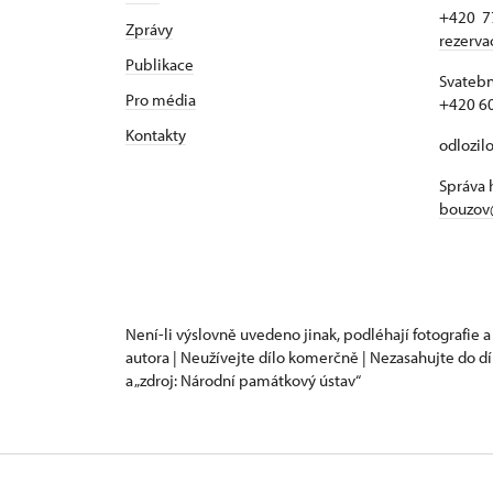
+420 7
Zprávy
rezerv
Publikace
Svatebn
Pro média
+420 6
Kontakty
odlozil
Správa 
bouzov
Není-li výslovně uvedeno jinak, podléhají fotografie a
autora | Neužívejte dílo komerčně | Nezasahujte do dí
a „zdroj: Národní památkový ústav“