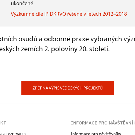
ukončené
Výzkumné cíle IP DKRVO řešené v letech 2012–2018
votních osudů a odborné praxe vybraných vý
kých zemích 2. poloviny 20. století.
ZPĚT NA VÝPIS VĚDECKÝCH PROJEKTŮ
AKT
INFORMACE PRO NÁVŠTĚVNÍ
a a rezervace:
Informace pro návštěvníky