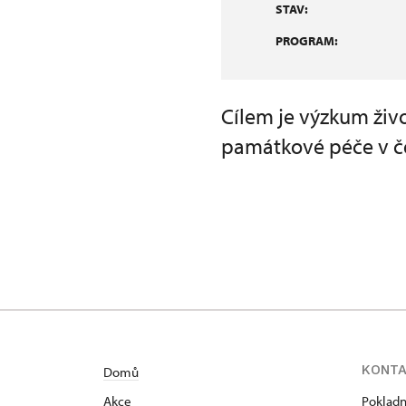
STAV:
PROGRAM:
Cílem je výzkum ži
památkové péče v čes
KONT
Domů
Akce
Pokladn