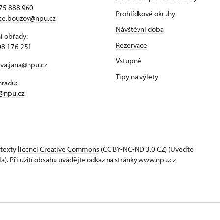
75 888 960
Prohlídkové okruhy
ace.bouzov@npu.cz
Návštěvní doba
í obřady:
Rezervace
08 176 251
Vstupné
ova.jana@npu.cz
Tipy na výlety
hradu:
@npu.cz
 texty
licenci Creative Commons
(CC BY-NC-ND 3.0 CZ) (Uveďte
la). Při užití obsahu uvádějte odkaz na stránky www.npu.cz