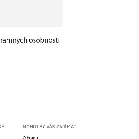
znamných osobností
KY
MOHLO BY VÁS ZAJÍMAT
O hradu