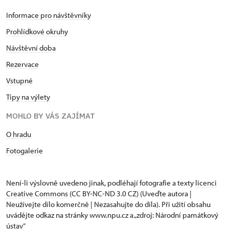
Informace pro návštěvníky
Prohlídkové okruhy
Návštěvní doba
Rezervace
Vstupné
Tipy na výlety
MOHLO BY VÁS ZAJÍMAT
O hradu
Fotogalerie
Není-li výslovně uvedeno jinak, podléhají fotografie a texty
licenci
Creative Commons
(CC BY-NC-ND 3.0 CZ) (Uveďte autora |
Neužívejte dílo komerčně | Nezasahujte do díla). Při užití obsahu
uvádějte odkaz na stránky www.npu.cz a „zdroj: Národní památkový
ústav“