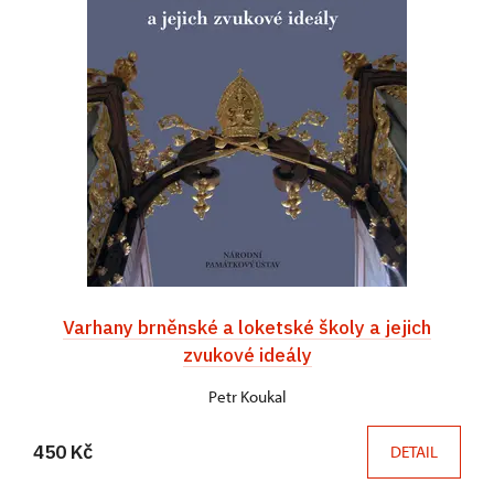
Varhany brněnské a loketské školy a jejich
zvukové ideály
Petr Koukal
450 Kč
DETAIL