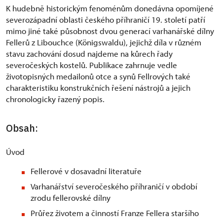
K hudebně historickým fenoménům donedávna opomíjené
severozápadní oblasti českého příhraničí 19. století patří
mimo jiné také působnost dvou generací varhanářské dílny
Fellerů z Libouchce (Königswaldu), jejichž díla v různém
stavu zachování dosud najdeme na kůrech řady
severočeských kostelů. Publikace zahrnuje vedle
životopisných medailonů otce a synů Fellrových také
charakteristiku konstrukčních řešení nástrojů a jejich
chronologicky řazený popis.
Obsah:
Úvod
Fellerové v dosavadní literatuře
Varhanářství severočeského příhraničí v období
zrodu fellerovské dílny
Průřez životem a činností Franze Fellera staršího