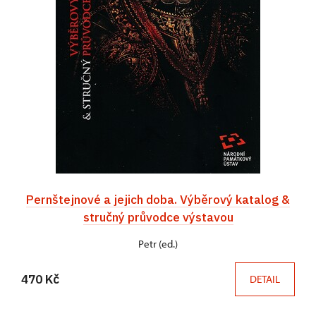
Pernštejnové a jejich doba. Výběrový katalog &
stručný průvodce výstavou
Petr (ed.)
470 Kč
DETAIL