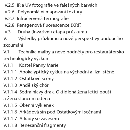
IV.2.5 IR a UV fotografie ve falešných barvách
IV.2.6 Polynomiální mapování textury
IV.2.7 Infračervená termografie
IV.2.8 Rentgenová fluorescence (XRF)
IV.3 Druhá (invazivní) etapa průzkumu
V. Výsledky průzkumu a nové perspektivy budoucího
zkoumání
V.1 Technika malby a nové podněty pro restaurátorsko-
technologický výzkum
V.1.1 Kostel Panny Marie
V.1.1.1 Apokalyptický cyklus na východní a jižní stěně
V.1.1.2 Ostatkové scény
V.1.1.3 Andělský chór
V.1.1.4 Sedmihlavý drak, Okřídlená žena letící pouští
a Žena sluncem oděná
V.1.1.5 Okenní výklenek
V.1.1.6 Arkádová sín pod Ostatkovými scénami
V.1.1.7 Arkády se závěsem
V.1.1.8 Renesanční fragmenty