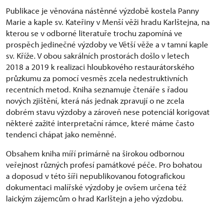
Publikace je věnována nástěnné výzdobě kostela Panny
Marie a kaple sv. Kateřiny v Menší věži hradu Karlštejna, na
kterou se v odborné literatuře trochu zapomíná ve
prospěch jedinečné výzdoby ve Větší věže a v tamní kaple
sv. Kříže. V obou sakrálních prostorách došlo v letech
2018 a 2019 k realizaci hloubkového restaurátorského
průzkumu za pomocí vesměs zcela nedestruktivních
recentních metod. Kniha seznamuje čtenáře s řadou
nových zjištění, která nás jednak zpravují o ne zcela
dobrém stavu výzdoby a zároveň nese potenciál korigovat
některé zažité interpretační rámce, které máme často
tendenci chápat jako neměnné.
Obsahem kniha míří primárně na širokou odbornou
veřejnost různých profesí památkové péče. Pro bohatou
a doposud v této šíři nepublikovanou fotografickou
dokumentaci malířské výzdoby je ovšem určena též
laickým zájemcům o hrad Karlštejn a jeho výzdobu.