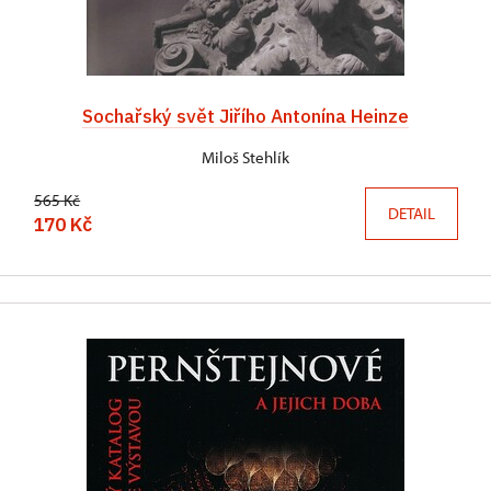
Sochařský svět Jiřího Antonína Heinze
Miloš Stehlík
565 Kč
DETAIL
170 Kč