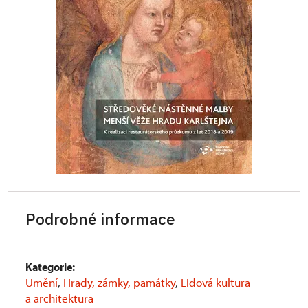
Podrobné informace
Kategorie:
Umění
,
Hrady, zámky, památky
,
Lidová kultura
a architektura