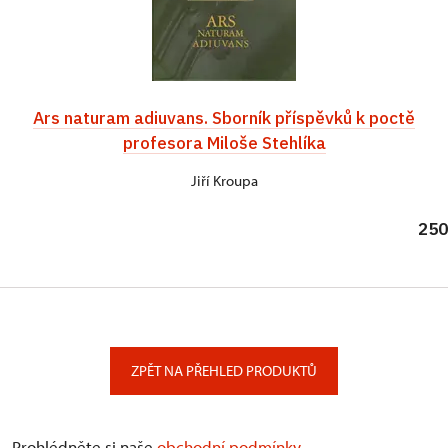
Ars naturam adiuvans. Sborník příspěvků k poctě
profesora Miloše Stehlíka
Jiří Kroupa
250
ZPĚT NA PŘEHLED PRODUKTŮ
Prohlédněte si naše
obchodní podmínky