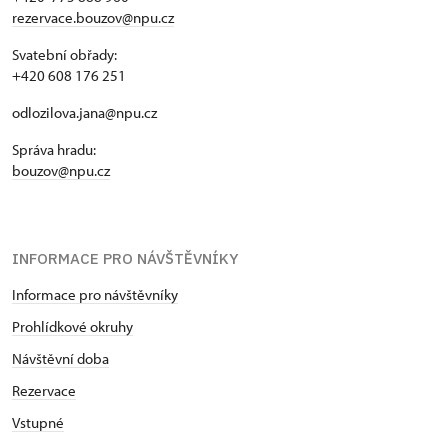
rezervace.bouzov@npu.cz
Svatební obřady:
+420 608 176 251
odlozilova.jana@npu.cz
Správa hradu:
bouzov@npu.cz
INFORMACE PRO NÁVŠTĚVNÍKY
Informace pro návštěvníky
Prohlídkové okruhy
Návštěvní doba
Rezervace
Vstupné