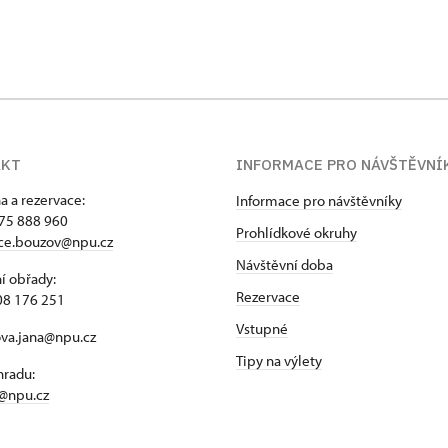
AKT
INFORMACE PRO NÁVŠTĚVNÍ
a a rezervace:
Informace pro návštěvníky
75 888 960
Prohlídkové okruhy
ace.bouzov@npu.cz
Návštěvní doba
í obřady:
Rezervace
08 176 251
Vstupné
ova.jana@npu.cz
Tipy na výlety
hradu:
@npu.cz