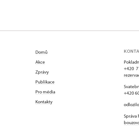
KONT
Domů
Akce
Pokladn
+420 7
Zprávy
rezerv
Publikace
Svatebn
Pro média
+420 6
Kontakty
odlozil
Správa 
bouzov