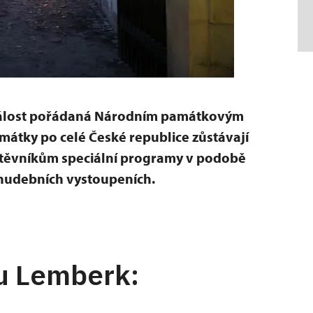
dálost pořádaná Národním památkovým
mátky po celé České republice zůstávají
vštěvníkům speciální programy v podobě
a hudebních vystoupeních.
u Lemberk: