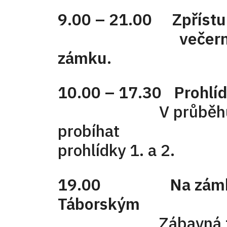
9.00 – 21.00 Zpříst
večerní vyhlí
zámku.
10.00 – 17.30 Prohlí
V průběhu celé
probíhat klasi
prohlídky 1. a
19.00 Na zámku 
Táborským
Zábavná talk 