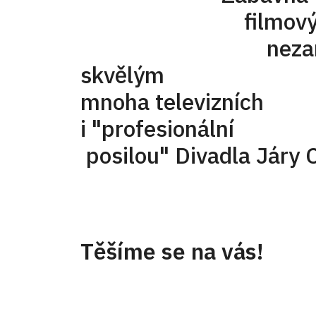
filmovým a te
nezaměnitel
skvělým dabé
mnoha televizníc
i "profesi
posilou" Divadla Járy
Těšíme se na vás!