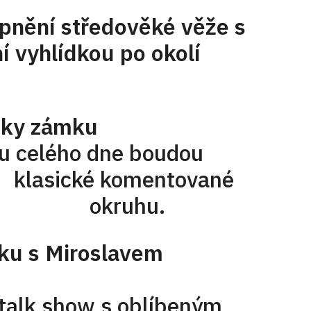
upnění středověké věže s
dkou po okolí
dky zámku
ho dne boudou
cké komentované
 2. okruhu.
s Miroslavem
show s oblíbeným