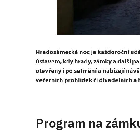
Hradozámecká noc je každoroční u
ústavem, kdy hrady, zámky a další pa
otevřeny i po setmění a nabízejí ná
večerních prohlídek či divadelních 
Program na zámk