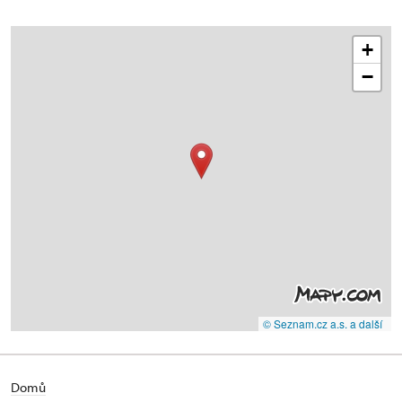
+
−
© Seznam.cz a.s. a další
Domů