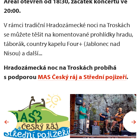
Areál otevřen od 18:30, začátek koncertu ve
20:00.
V rámci tradiční Hradozámecké noci na Troskách
se můžete těšit na komentované prohlídky hradu,
táborák, country kapelu Four+ (Jablonec nad
Nisou) a další...
Hradozámecká noc na Troskách probíhá
s podporou
MAS Český ráj a Střední pojizeří
.