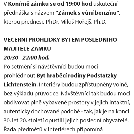
V
Konírně zámku se od 19:00 hod
uskuteční
přednáška s názvem
"Zámek s vůní benzínu"
,
kterou přednese PhDr. Miloš Hořejš, Ph.D.
VEČERNÍ PROHLÍDKY BYTEM POSLEDNÍHO
MAJITELE ZÁMKU
20:30 - 22:00 hod.
Po setmění si návštěvníci budou moci
prohlédnout
Byt hraběcí rodiny Podstatzky-
Lichtenstein
. Interiéry budou zpřístupněny volně,
bez výkladu průvodce. Návštěvníci tak budou moci
obdivovat plně vybavené prostory v jejich intaktní,
autenticky dochované podobě - tak, jak je na konci
30. let 20. století opustili jejich poslední obyvatelé.
Řada předmětů v interiérech připomíná