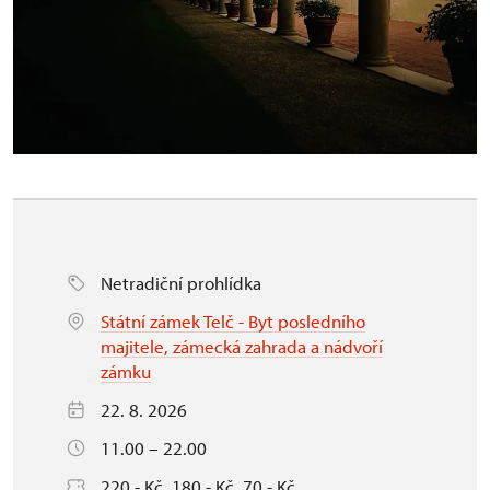
Netradiční prohlídka
Státní zámek Telč - Byt posledního
majitele, zámecká zahrada a nádvoří
zámku
22. 8. 2026
11.00 – 22.00
220,- Kč, 180,- Kč, 70,- Kč