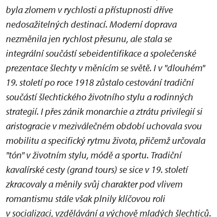
byla zlomem v rychlosti a přístupnosti dříve
nedosažitelných destinací. Moderní doprava
nezměnila jen rychlost přesunu, ale stala se
integrální součástí sebeidentifikace a společenské
prezentace šlechty v měnícím se světě. I v "dlouhém"
19. století po roce 1918 zůstalo cestování tradiční
součástí šlechtického životního stylu a rodinných
strategií. I přes zánik monarchie a ztrátu privilegií si
aristogracie v meziválečném období uchovala svou
mobilitu a specifický rytmu života, přičemž určovala
"tón" v životním stylu, módě a sportu. Tradiční
kavalírské cesty (grand tours) se sice v 19. století
zkracovaly a měnily svůj charakter pod vlivem
romantismu stále však plnily klíčovou roli
v socializaci, vzdělávání a výchově mladých šlechticů.