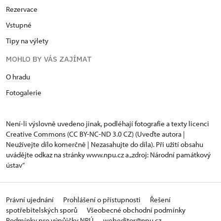
Rezervace
Vstupné
Tipy na výlety
MOHLO BY VÁS ZAJÍMAT
O hradu
Fotogalerie
Není-li výslovně uvedeno jinak, podléhají fotografie a texty
licenci
Creative Commons
(CC BY-NC-ND 3.0 CZ) (Uveďte autora |
Neužívejte dílo komerčně | Nezasahujte do díla). Při užití obsahu
uvádějte odkaz na stránky www.npu.cz a „zdroj: Národní památkový
ústav“
Právní ujednání
Prohlášení o přístupnosti
Řešení
spotřebitelských sporů
Všeobecné obchodní podmínky
Podmínky pro výpůjčky NPÚ
webeditor@npu.cz